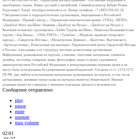
GOVORITMOSKVA.RU. Территория распространения – Российская Федерация и
зарубежные страны. Языки: русский и английский. Главный редактор Бабаян Роман
Георгиевич. Email: info@govoritmoskva.ru. Номер телефона: +7 (495) 950-62-26
*Экстремистские и террористические организации, запрещенные в Российской
Федерации: «Правый сектор», «Украинская повстанческая армия» (УПА), «ИГИЛ»,
«Джабхат Фатх аш-Шам» (бывшая «Джабхат ан-Нусра», «Джебхат ан-Нусра»),
Коалиция исламских группировок «Хайят Тахрир аш-Шам», Национал-Большевистская
партия, «Аль-Каида», «УНА-УНСО», «Талибан», «Меджлис крымско-татарского
народа», «Свидетели Иеговы», «Мизантропик Дивижн», «Братство» Корчинского,
«Артподготовка», Религиозная организация «Управленческий центр Свидетелей Иеговы
в России» и входящие в ее структуру местные религиозные организации.
Информация, размещенная на портале, а именно: текстовые материалы, элементы
дизайна, логотипы, товарные знаки, фотографии, видео и аудио охраняются
законодательством Российской Федерации и международными нормами права и не
могут быть использованы без разрешения правообладателей. Согласно ст.ст. 1274,1275
ГК РФ, при любом использовании материалов, размещенных на портале, в том числе
цитировании, активная гиперссылка на материал является обязательной. Мнение
редакции может не совпадать с мнением отдельных авторов и колумнистов.
Сообщение отправлено
play
pause
mute
unmute
max volume
02:01
-01:27