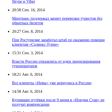
Skype и Viber
20:58
Сен. 16, 2014
Минтранс поддержал запрет перевозки туристов без
обратных билетов
20:27
Сен. 8, 2014
При Ростуризме заработал штаб по оказанию помощи
клиентам «Солвекс-Турне»
15:31
Сен. 3, 2014
Власти России отказались от идеи лицензирования
туроператоров
18:21
Авг. 6, 2014
Все клиенты «Невы» уже вернулись в Россию
14:58
Авг. 6, 2014
Купившие путёвки после 9 июня в «Нордик Стар» не
получат компенсации