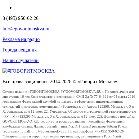
8 (495) 950-62-26
info@govoritmoskva.ru
Реклама на радио
Города вещания
Наши слушатели
Все права защищены. 2014-2026 © «Говорит Москва»
Сетевое издание «ГОВОРИТМОСКВА.РУ/GOVORITMOSKVA.RU». Предназначено для
лиц старше 16 лет. Свидетельство о регистрации СМИ Эл № 77-64961 от 04 марта 2016
года выдано Федеральной службой по надзору в сфере связи, информационных
технологий и массовых коммуникаций (Роскомнадзор). Адрес: 123298, Москва, ул. 3-я
Хорошевская, дом 12, пом. 22. Учредитель Общество с ограниченной ответственностью
«РУ ФМ» (123298 Москва, ул. 3-я Хорошевская, дом 12, пом. 22). Доменное имя сайта
GOVORITMOSKVA.RU. Территория распространения – Российская Федерация и
зарубежные страны. Языки: русский и английский. Главный редактор Бабаян Роман
Георгиевич. Email: info@govoritmoskva.ru. Номер телефона: +7 (495) 950-62-26
*Экстремистские и террористические организации, запрещенные в Российской