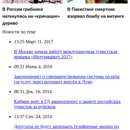
В России грибники
В Пакистане смертник
наткнулись на «кричащее»
взорвал бомбу на митинге
дерево
Новости по теме
13:25
Март 11, 2017
В Москве начала работу международная туристская
ярмарка «Интурмаркет-2017»
09:31
Июнь 4, 2016
Законопроект о совершенствовании системы оплаты
госуслуг через интернет внесён в Думу
08:31
Дек. 16, 2014
Кабмин внёс в ГД законопроект о защите российских
туристов за рубежом
13:37
Сен. 24, 2014
Депутаты не будут запрещать телефонные звонки по