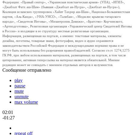
Федерации: «Правый сектор», «Украинская повстанческая армия» (УПА), «ИГИЛ»,
«Джабхат Фатх аш-Шам» (бывшая «Джабхат ан-Нусра», «Джебхат ан-Нусра»),
Коалиция исламских группировок «Хайят Тахрир аш-Шам», Национал-Большевистская
партия, «Аль-Каида», «УНА-УНСО», «Талибан», «Меджлис крымско-татарского
народа», «Свидетели Иеговы», «Мизантропик Дивижн», «Братство» Корчинского,
«Артподготовка», Религиозная организация «Управленческий центр Свидетелей Иеговы
в России» и входящие в ее структуру местные религиозные организации.
Информация, размещенная на портале, а именно: текстовые материалы, элементы
дизайна, логотипы, товарные знаки, фотографии, видео и аудио охраняются
законодательством Российской Федерации и международными нормами права и не
могут быть использованы без разрешения правообладателей. Согласно ст.ст. 1274,1275
ГК РФ, при любом использовании материалов, размещенных на портале, в том числе
цитировании, активная гиперссылка на материал является обязательной. Мнение
редакции может не совпадать с мнением отдельных авторов и колумнистов.
Сообщение отправлено
play
pause
mute
unmute
max volume
02:01
-01:27
repeat off