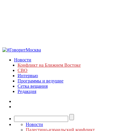
Новости
Конфликт на Ближнем Востоке
СВО
Интервью
Программы и ведущие
Сетка вещания
Редакция
Новости
Палестино-израильский конфликт