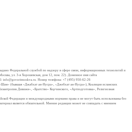
дано Федеральной службой по надзору в сфере связи, информационных технологий и
сква, ул. 3-я Хорошевская, дом 12, пом. 22). Доменное имя сайта
 info@govoritmoskva.ru. Номер телефона: +7 (495) 950-62-26
ш-Шам» (бывшая «Джабхат ан-Нусра», «Джебхат ан-Нусра»), Коалиция исламских
изантропик Дивижн», «Братство» Корчинского, «Артподготовка», Религиозная
ссийской Федерации и международными нормами права и не могут быть использованы без
материал является обязательной. Мнение редакции может не совпадать с мнением