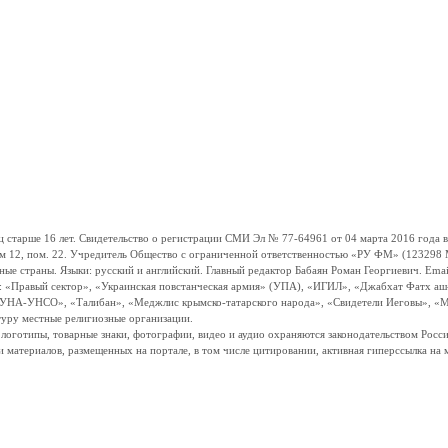
ше 16 лет. Свидетельство о регистрации СМИ Эл № 77-64961 от 04 марта 2016 года вы
ом 12, пом. 22. Учредитель Общество с ограниченной ответственностью «РУ ФМ» (123298 Мо
траны. Языки: русский и английский. Главный редактор Бабаян Роман Георгиевич. Email:
и: «Правый сектор», «Украинская повстанческая армия» (УПА), «ИГИЛ», «Джабхат Фатх а
«УНА-УНСО», «Талибан», «Меджлис крымско-татарского народа», «Свидетели Иеговы», «М
туру местные религиозные организации.
, логотипы, товарные знаки, фотографии, видео и аудио охраняются законодательством Ро
и материалов, размещенных на портале, в том числе цитировании, активная гиперссылка на 