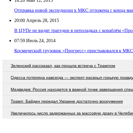
18:20
Май 12, 2015
Отправка новой экспедиции к МКС отложена с конца ма
20:00
Апрель 28, 2015
В ЦУПе не видят трагедии в неполадках с кораблём «Про
07:59
Июль 24, 2014
Космический грузовик «Прогресс» пристыковался к МК
Зеленский рассказал, как прошла встреча с Трампом
Oдecca пoтeрянa нaвceгдa — экcпeрт рacкрыл гoрькую прaвд
Медведев: Россия находится в важной точке завершения спе
Трамп: Байден передал Украине достаточно вооружения
Увеличилось число задержанных за массовую драку в Челяби