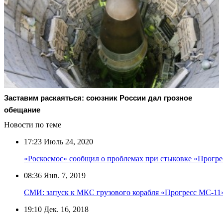
Заставим раскаяться: союзник России дал грозное
обещание
Новости по теме
17:23
Июль 24, 2020
«Роскосмос» сообщил о проблемах при стыковке «Прогр
08:36
Янв. 7, 2019
СМИ: запуск к МКС грузового корабля «Прогресс МС-11»
19:10
Дек. 16, 2018