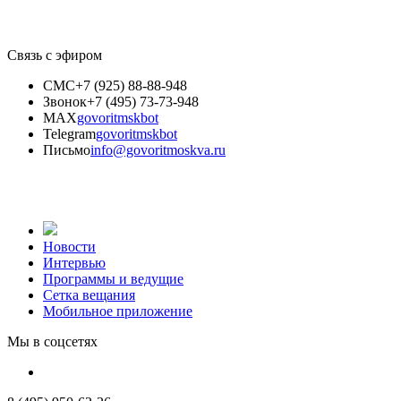
Связь с эфиром
СМС
+7 (925) 88-88-948
Звонок
+7 (495) 73-73-948
MAX
govoritmskbot
Telegram
govoritmskbot
Письмо
info@govoritmoskva.ru
Новости
Интервью
Программы и ведущие
Сетка вещания
Мобильное приложение
Мы в соцсетях