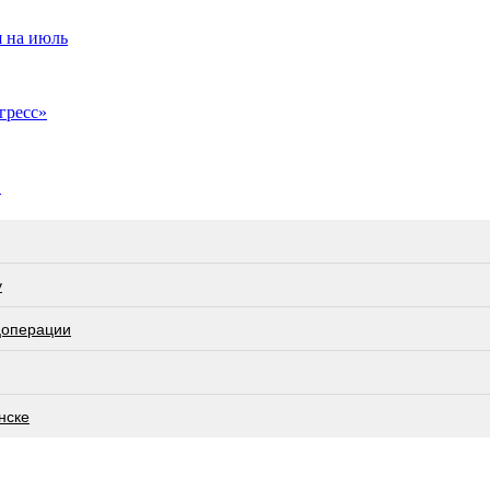
я на июль
гресс»
С
у
цоперации
нске