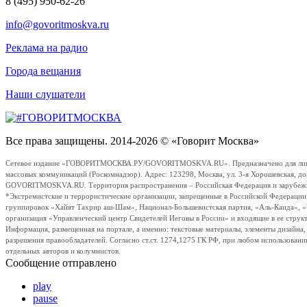
8 (495) 950-62-26
info@govoritmoskva.ru
Реклама на радио
Города вещания
Наши слушатели
Все права защищены. 2014-2026 © «Говорит Москва»
Сетевое издание «ГОВОРИТМОСКВА.РУ/GOVORITMOSKVA.RU». Предназначено для лиц стар
массовых коммуникаций (Роскомнадзор). Адрес: 123298, Москва, ул. 3-я Хорошевская, д
GOVORITMOSKVA.RU. Территория распространения – Российская Федерация и зарубежные с
*Экстремистские и террористические организации, запрещенные в Российской Федераци
группировок «Хайят Тахрир аш-Шам», Национал-Большевистская партия, «Аль-Каида», 
организация «Управленческий центр Свидетелей Иеговы в России» и входящие в ее струк
Информация, размещенная на портале, а именно: текстовые материалы, элементы дизайна
разрешения правообладателей. Согласно ст.ст. 1274,1275 ГК РФ, при любом использовани
отдельных авторов и колумнистов.
Сообщение отправлено
play
pause