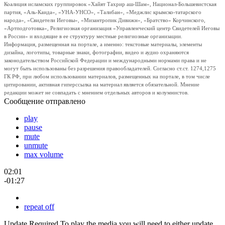
Коалиция исламских группировок «Хайят Тахрир аш-Шам», Национал-Большевистская
партия, «Аль-Каида», «УНА-УНСО», «Талибан», «Меджлис крымско-татарского
народа», «Свидетели Иеговы», «Мизантропик Дивижн», «Братство» Корчинского,
«Артподготовка», Религиозная организация «Управленческий центр Свидетелей Иеговы
в России» и входящие в ее структуру местные религиозные организации.
Информация, размещенная на портале, а именно: текстовые материалы, элементы
дизайна, логотипы, товарные знаки, фотографии, видео и аудио охраняются
законодательством Российской Федерации и международными нормами права и не
могут быть использованы без разрешения правообладателей. Согласно ст.ст. 1274,1275
ГК РФ, при любом использовании материалов, размещенных на портале, в том числе
цитировании, активная гиперссылка на материал является обязательной. Мнение
редакции может не совпадать с мнением отдельных авторов и колумнистов.
Сообщение отправлено
play
pause
mute
unmute
max volume
02:01
-01:27
repeat off
Update Required
To play the media you will need to either update