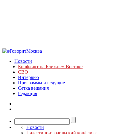
Новости
Конфликт на Ближнем Востоке
СВО
Интервью
Программы и ведущие
Сетка вещания
Редакция
Новости
Палестино-израильский конфликт