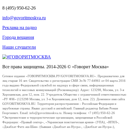
8 (495) 950-62-26
info@govoritmoskva.ru
Реклама на радио
Города вещания
Наши слушатели
Все права защищены. 2014-2026 © «Говорит Москва»
Сетевое издание «ГОВОРИТМОСКВА.РУ/GOVORITMOSKVA.RU». Предназначено для
лиц старше 16 лет. Свидетельство о регистрации СМИ Эл № 77-64961 от 04 марта 2016
года выдано Федеральной службой по надзору в сфере связи, информационных
технологий и массовых коммуникаций (Роскомнадзор). Адрес: 123298, Москва, ул. 3-я
Хорошевская, дом 12, пом. 22. Учредитель Общество с ограниченной ответственностью
«РУ ФМ» (123298 Москва, ул. 3-я Хорошевская, дом 12, пом. 22). Доменное имя сайта
GOVORITMOSKVA.RU. Территория распространения – Российская Федерация и
зарубежные страны. Языки: русский и английский. Главный редактор Бабаян Роман
Георгиевич. Email: info@govoritmoskva.ru. Номер телефона: +7 (495) 950-62-26
*Экстремистские и террористические организации, запрещенные в Российской
Федерации: «Правый сектор», «Украинская повстанческая армия» (УПА), «ИГИЛ»,
«Джабхат Фатх аш-Шам» (бывшая «Джабхат ан-Нусра», «Джебхат ан-Нусра»),