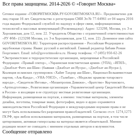
Все права защищены. 2014-2026 © «Говорит Москва»
Сетевое издание «ГОВОРИТМОСКВА.РУ/GOVORITMOSKVA.RU». Предназначено для
лиц старше 16 лет. Свидетельство о регистрации СМИ Эл № 77-64961 от 04 марта 2016
года выдано Федеральной службой по надзору в сфере связи, информационных
технологий и массовых коммуникаций (Роскомнадзор). Адрес: 123298, Москва, ул. 3-я
Хорошевская, дом 12, пом. 22. Учредитель Общество с ограниченной ответственностью
«РУ ФМ» (123298 Москва, ул. 3-я Хорошевская, дом 12, пом. 22). Доменное имя сайта
GOVORITMOSKVA.RU. Территория распространения – Российская Федерация и
зарубежные страны. Языки: русский и английский. Главный редактор Бабаян Роман
Георгиевич. Email: info@govoritmoskva.ru. Номер телефона: +7 (495) 950-62-26
*Экстремистские и террористические организации, запрещенные в Российской
Федерации: «Правый сектор», «Украинская повстанческая армия» (УПА), «ИГИЛ»,
«Джабхат Фатх аш-Шам» (бывшая «Джабхат ан-Нусра», «Джебхат ан-Нусра»),
Коалиция исламских группировок «Хайят Тахрир аш-Шам», Национал-Большевистская
партия, «Аль-Каида», «УНА-УНСО», «Талибан», «Меджлис крымско-татарского
народа», «Свидетели Иеговы», «Мизантропик Дивижн», «Братство» Корчинского,
«Артподготовка», Религиозная организация «Управленческий центр Свидетелей Иеговы
в России» и входящие в ее структуру местные религиозные организации.
Информация, размещенная на портале, а именно: текстовые материалы, элементы
дизайна, логотипы, товарные знаки, фотографии, видео и аудио охраняются
законодательством Российской Федерации и международными нормами права и не
могут быть использованы без разрешения правообладателей. Согласно ст.ст. 1274,1275
ГК РФ, при любом использовании материалов, размещенных на портале, в том числе
цитировании, активная гиперссылка на материал является обязательной. Мнение
редакции может не совпадать с мнением отдельных авторов и колумнистов.
Сообщение отправлено