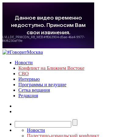
Новости
Конфликт на Ближнем Востоке
СВО
Интервью
Программы и ведущие
Сетка вещания
Редакция
Новости
Палестино-израильский конфликт