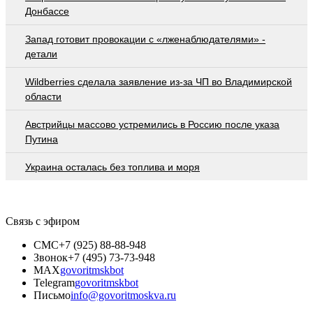
Донбассе
Запад готовит провокации с «лженаблюдателями» -
детали
Wildberries cделала заявление из-за ЧП во Владимирской
области
Австрийцы массово устремились в Россию после указа
Путина
Украина осталась без топлива и моря
Связь с эфиром
СМС
+7 (925) 88-88-948
Звонок
+7 (495) 73-73-948
MAX
govoritmskbot
Telegram
govoritmskbot
Письмо
info@govoritmoskva.ru