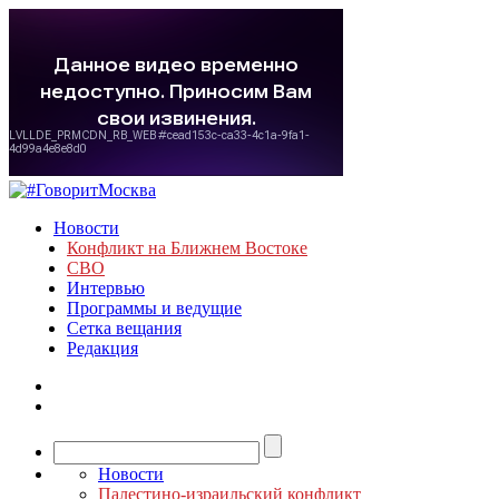
Новости
Конфликт на Ближнем Востоке
СВО
Интервью
Программы и ведущие
Сетка вещания
Редакция
Новости
Палестино-израильский конфликт