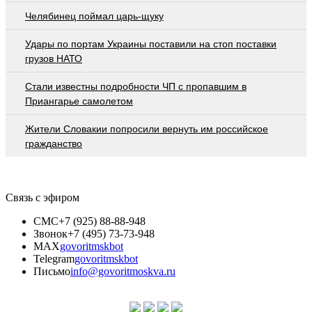
Челябинец поймал царь-щуку
Удары по портам Украины поставили на стоп поставки
грузов НАТО
Стали известны подробности ЧП с пропавшим в
Приангарье самолетом
Жители Словакии попросили вернуть им российское
гражданство
Связь с эфиром
СМС
+7 (925) 88-88-948
Звонок
+7 (495) 73-73-948
MAX
govoritmskbot
Telegram
govoritmskbot
Письмо
info@govoritmoskva.ru