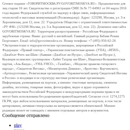
Сетевое издание «ГОВОРИТМОСКВА.РУ/GOVORITMOSKVA.RU». Предназначено для
лиц старше 16 лет. Свидетельство о регистрации СМИ Эл № 77-64961 от 04 марта 2016
года выдано Федеральной службой по надзору в сфере связи, информационных
технологий и массовых коммуникаций (Роскомнадзор). Адрес: 123298, Москва, ул. 3-я
Хорошевская, дом 12, пом. 22. Учредитель Общество с ограниченной ответственностью
«РУ ФМ» (123298 Москва, ул. 3-я Хорошевская, дом 12, пом. 22). Доменное имя сайта
GOVORITMOSKVA.RU. Территория распространения – Российская Федерация и
зарубежные страны. Языки: русский и английский. Главный редактор Бабаян Роман
Георгиевич. Email: info@govoritmoskva.ru. Номер телефона: +7 (495) 950-62-26
*Экстремистские и террористические организации, запрещенные в Российской
Федерации: «Правый сектор», «Украинская повстанческая армия» (УПА), «ИГИЛ»,
«Джабхат Фатх аш-Шам» (бывшая «Джабхат ан-Нусра», «Джебхат ан-Нусра»),
Коалиция исламских группировок «Хайят Тахрир аш-Шам», Национал-Большевистская
партия, «Аль-Каида», «УНА-УНСО», «Талибан», «Меджлис крымско-татарского
народа», «Свидетели Иеговы», «Мизантропик Дивижн», «Братство» Корчинского,
«Артподготовка», Религиозная организация «Управленческий центр Свидетелей Иеговы
в России» и входящие в ее структуру местные религиозные организации.
Информация, размещенная на портале, а именно: текстовые материалы, элементы
дизайна, логотипы, товарные знаки, фотографии, видео и аудио охраняются
законодательством Российской Федерации и международными нормами права и не
могут быть использованы без разрешения правообладателей. Согласно ст.ст. 1274,1275
ГК РФ, при любом использовании материалов, размещенных на портале, в том числе
цитировании, активная гиперссылка на материал является обязательной. Мнение
редакции может не совпадать с мнением отдельных авторов и колумнистов.
Сообщение отправлено
play