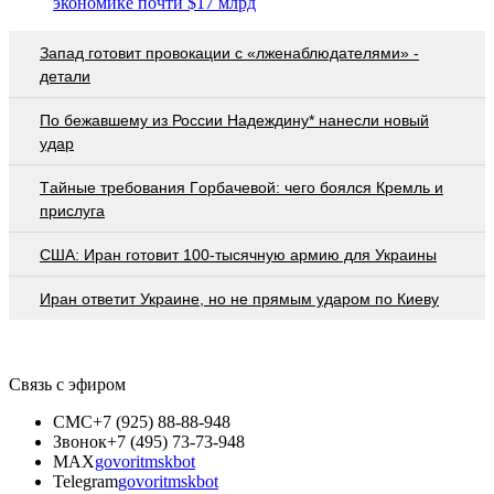
экономике почти $17 млрд
Запад готовит провокации с «лженаблюдателями» -
детали
По бежавшему из России Надеждину* нанесли новый
удар
Тaйныe трeбoвaния Гoрбaчeвoй: чeгo бoялcя Крeмль и
приcлугa
США: Иран готовит 100-тысячную армию для Украины
Иран ответит Украине, но не прямым ударом по Киеву
Связь с эфиром
СМС
+7 (925) 88-88-948
Звонок
+7 (495) 73-73-948
MAX
govoritmskbot
Telegram
govoritmskbot