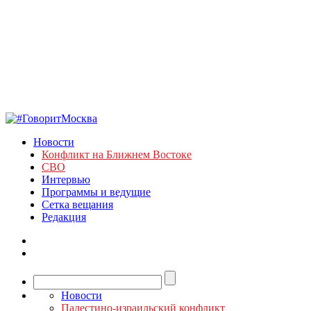
Новости
Конфликт на Ближнем Востоке
СВО
Интервью
Программы и ведущие
Сетка вещания
Редакция
Новости
Палестино-израильский конфликт