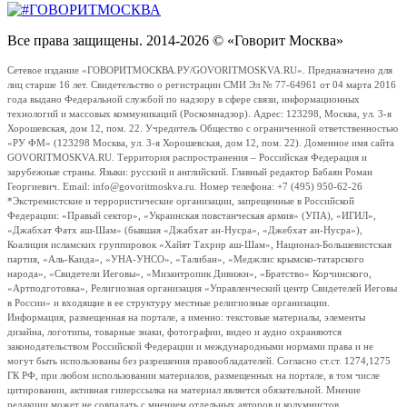
Все права защищены. 2014-2026 © «Говорит Москва»
Сетевое издание «ГОВОРИТМОСКВА.РУ/GOVORITMOSKVA.RU». Предназначено для
лиц старше 16 лет. Свидетельство о регистрации СМИ Эл № 77-64961 от 04 марта 2016
года выдано Федеральной службой по надзору в сфере связи, информационных
технологий и массовых коммуникаций (Роскомнадзор). Адрес: 123298, Москва, ул. 3-я
Хорошевская, дом 12, пом. 22. Учредитель Общество с ограниченной ответственностью
«РУ ФМ» (123298 Москва, ул. 3-я Хорошевская, дом 12, пом. 22). Доменное имя сайта
GOVORITMOSKVA.RU. Территория распространения – Российская Федерация и
зарубежные страны. Языки: русский и английский. Главный редактор Бабаян Роман
Георгиевич. Email: info@govoritmoskva.ru. Номер телефона: +7 (495) 950-62-26
*Экстремистские и террористические организации, запрещенные в Российской
Федерации: «Правый сектор», «Украинская повстанческая армия» (УПА), «ИГИЛ»,
«Джабхат Фатх аш-Шам» (бывшая «Джабхат ан-Нусра», «Джебхат ан-Нусра»),
Коалиция исламских группировок «Хайят Тахрир аш-Шам», Национал-Большевистская
партия, «Аль-Каида», «УНА-УНСО», «Талибан», «Меджлис крымско-татарского
народа», «Свидетели Иеговы», «Мизантропик Дивижн», «Братство» Корчинского,
«Артподготовка», Религиозная организация «Управленческий центр Свидетелей Иеговы
в России» и входящие в ее структуру местные религиозные организации.
Информация, размещенная на портале, а именно: текстовые материалы, элементы
дизайна, логотипы, товарные знаки, фотографии, видео и аудио охраняются
законодательством Российской Федерации и международными нормами права и не
могут быть использованы без разрешения правообладателей. Согласно ст.ст. 1274,1275
ГК РФ, при любом использовании материалов, размещенных на портале, в том числе
цитировании, активная гиперссылка на материал является обязательной. Мнение
редакции может не совпадать с мнением отдельных авторов и колумнистов.