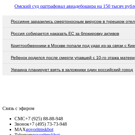
Омский суд оштрафовал авиадебошира на 150 тысяч рубл
Россияне заразились смертоносным вирусом в турецком отел
Россия собирается наказать EC за блокировку активов
Криптообменники в Москве попали под удар из-за связи с Ки
Ребенок родился после смерти упавшей с 10-го этажа матери
Украина планирует взять в заложники один российский город
Связь с эфиром
СМС
+7 (925) 88-88-948
Звонок
+7 (495) 73-73-948
MAX
govoritmskbot
Telegram
govoritmskbot