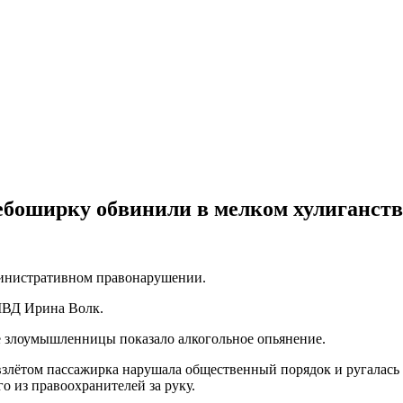
ебоширку обвинили в мелком хулиганств
министративном правонарушении.
МВД Ирина Волк.
 злоумышленницы показало алкогольное опьянение.
взлётом пассажирка нарушала общественный порядок и ругалась
го из правоохранителей за руку.