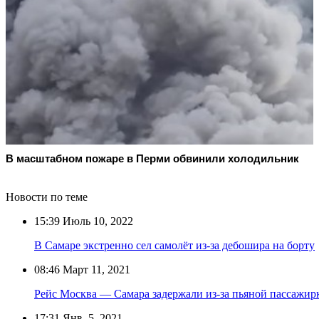
В масштабном пожаре в Перми обвинили холодильник
Новости по теме
15:39
Июль 10, 2022
В Самаре экстренно сел самолёт из-за дебошира на борту
08:46
Март 11, 2021
Рейс Москва — Самара задержали из-за пьяной пассажир
17:31
Янв. 5, 2021