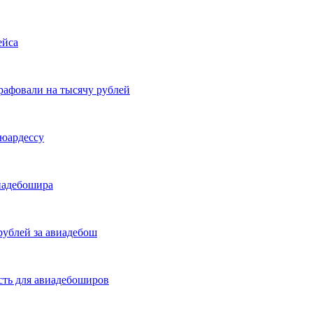
ейса
афовали на тысячу рублей
тюардессу
иадебошира
рублей за авиадебош
сть для авиадебоширов