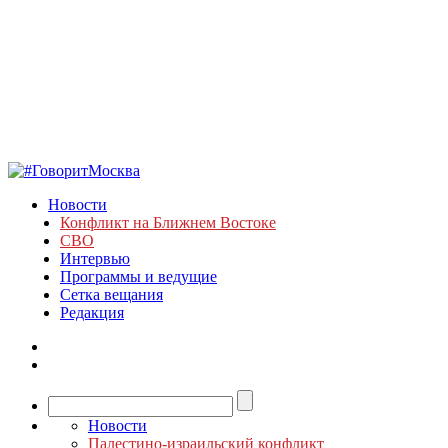
Новости
Конфликт на Ближнем Востоке
СВО
Интервью
Программы и ведущие
Сетка вещания
Редакция
Новости
Палестино-израильский конфликт