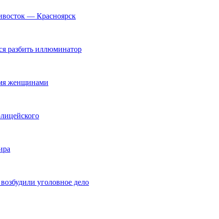
дивосток — Красноярск
ся разбить иллюминатор
умя женщинами
олицейского
ира
возбудили уголовное дело