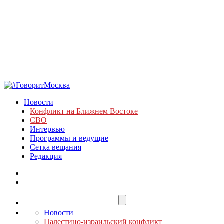
Новости
Конфликт на Ближнем Востоке
СВО
Интервью
Программы и ведущие
Сетка вещания
Редакция
Новости
Палестино-израильский конфликт