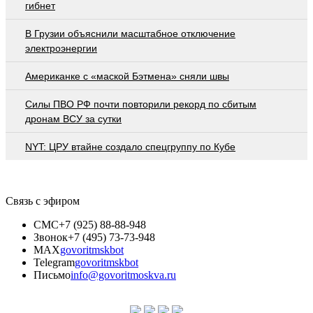
гибнет
В Грузии объяснили масштабное отключение
электроэнергии
Американке с «маской Бэтмена» сняли швы
Cилы ПВО РФ почти повторили рекорд по сбитым
дронам ВСУ за сутки
NYT: ЦРУ втайне создало спецгруппу по Кубе
Связь с эфиром
СМС
+7 (925) 88-88-948
Звонок
+7 (495) 73-73-948
MAX
govoritmskbot
Telegram
govoritmskbot
Письмо
info@govoritmoskva.ru