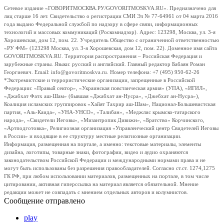
Сетевое издание «ГОВОРИТМОСКВА.РУ/GOVORITMOSKVA.RU». Предназначено для
лиц старше 16 лет. Свидетельство о регистрации СМИ Эл № 77-64961 от 04 марта 2016
года выдано Федеральной службой по надзору в сфере связи, информационных
технологий и массовых коммуникаций (Роскомнадзор). Адрес: 123298, Москва, ул. 3-я
Хорошевская, дом 12, пом. 22. Учредитель Общество с ограниченной ответственностью
«РУ ФМ» (123298 Москва, ул. 3-я Хорошевская, дом 12, пом. 22). Доменное имя сайта
GOVORITMOSKVA.RU. Территория распространения – Российская Федерация и
зарубежные страны. Языки: русский и английский. Главный редактор Бабаян Роман
Георгиевич. Email: info@govoritmoskva.ru. Номер телефона: +7 (495) 950-62-26
*Экстремистские и террористические организации, запрещенные в Российской
Федерации: «Правый сектор», «Украинская повстанческая армия» (УПА), «ИГИЛ»,
«Джабхат Фатх аш-Шам» (бывшая «Джабхат ан-Нусра», «Джебхат ан-Нусра»),
Коалиция исламских группировок «Хайят Тахрир аш-Шам», Национал-Большевистская
партия, «Аль-Каида», «УНА-УНСО», «Талибан», «Меджлис крымско-татарского
народа», «Свидетели Иеговы», «Мизантропик Дивижн», «Братство» Корчинского,
«Артподготовка», Религиозная организация «Управленческий центр Свидетелей Иеговы
в России» и входящие в ее структуру местные религиозные организации.
Информация, размещенная на портале, а именно: текстовые материалы, элементы
дизайна, логотипы, товарные знаки, фотографии, видео и аудио охраняются
законодательством Российской Федерации и международными нормами права и не
могут быть использованы без разрешения правообладателей. Согласно ст.ст. 1274,1275
ГК РФ, при любом использовании материалов, размещенных на портале, в том числе
цитировании, активная гиперссылка на материал является обязательной. Мнение
редакции может не совпадать с мнением отдельных авторов и колумнистов.
Сообщение отправлено
play