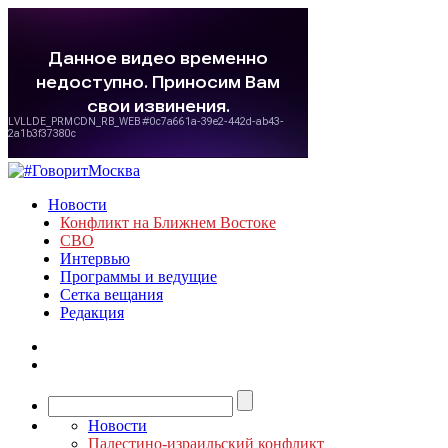
Новости
Конфликт на Ближнем Востоке
СВО
Интервью
Программы и ведущие
Сетка вещания
Редакция
Новости
Палестино-израильский конфликт