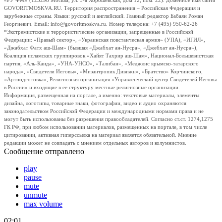
«РУ ФМ» (123298 Москва, ул. 3-я Хорошевская, дом 12, пом. 22). Доменное имя сайта
GOVORITMOSKVA.RU. Территория распространения – Российская Федерация и
зарубежные страны. Языки: русский и английский. Главный редактор Бабаян Роман
Георгиевич. Email: info@govoritmoskva.ru. Номер телефона: +7 (495) 950-62-26
*Экстремистские и террористические организации, запрещенные в Российской
Федерации: «Правый сектор», «Украинская повстанческая армия» (УПА), «ИГИЛ»,
«Джабхат Фатх аш-Шам» (бывшая «Джабхат ан-Нусра», «Джебхат ан-Нусра»),
Коалиция исламских группировок «Хайят Тахрир аш-Шам», Национал-Большевистская
партия, «Аль-Каида», «УНА-УНСО», «Талибан», «Меджлис крымско-татарского
народа», «Свидетели Иеговы», «Мизантропик Дивижн», «Братство» Корчинского,
«Артподготовка», Религиозная организация «Управленческий центр Свидетелей Иеговы
в России» и входящие в ее структуру местные религиозные организации.
Информация, размещенная на портале, а именно: текстовые материалы, элементы
дизайна, логотипы, товарные знаки, фотографии, видео и аудио охраняются
законодательством Российской Федерации и международными нормами права и не
могут быть использованы без разрешения правообладателей. Согласно ст.ст. 1274,1275
ГК РФ, при любом использовании материалов, размещенных на портале, в том числе
цитировании, активная гиперссылка на материал является обязательной. Мнение
редакции может не совпадать с мнением отдельных авторов и колумнистов.
Сообщение отправлено
play
pause
mute
unmute
max volume
02:01