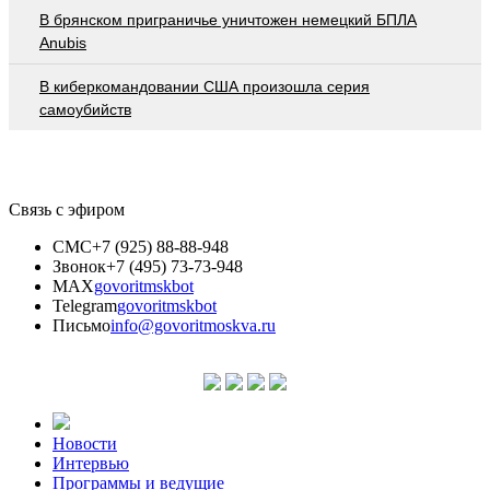
В брянском приграничье уничтожен немецкий БПЛА
Anubis
В киберкомандовании США произошла серия
самоубийств
Связь с эфиром
СМС
+7 (925) 88-88-948
Звонок
+7 (495) 73-73-948
MAX
govoritmskbot
Telegram
govoritmskbot
Письмо
info@govoritmoskva.ru
Новости
Интервью
Программы и ведущие