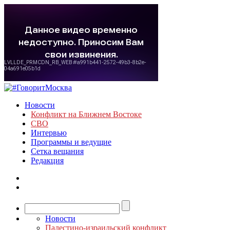
Новости
Конфликт на Ближнем Востоке
СВО
Интервью
Программы и ведущие
Сетка вещания
Редакция
Новости
Палестино-израильский конфликт