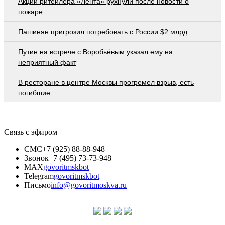
Акции ритейлера «Лента» рухнули после новости о
пожаре
Пашинян пригрозил потребовать c России $2 млрд
Путин на встрече с Воробьёвым указал ему на
неприятный факт
В ресторане в центре Москвы прогремел взрыв, есть
погибшие
Связь с эфиром
СМС
+7 (925) 88-88-948
Звонок
+7 (495) 73-73-948
MAX
govoritmskbot
Telegram
govoritmskbot
Письмо
info@govoritmoskva.ru