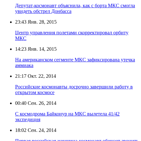
Депутат-космонавт объяснила, как с борта МКС смогла
увидеть обстрел Донбасса
23:43
Янв. 28, 2015
Центр управления полетами скорректировал орбиту
МКС
14:23
Янв. 14, 2015
На американском сегменте МКС зафиксирована утечка
аммиака
21:17
Окт. 22, 2014
Российские космонавты досрочно завершили работу в
открытом космосе
00:40
Сен. 26, 2014
С космодрома Байконур на МКС вылетела 41/42
экспедиция
18:02
Сен. 24, 2014
Первая российская женщина-космонавт обещает звонить