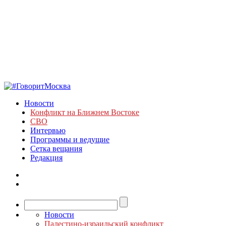
Новости
Конфликт на Ближнем Востоке
СВО
Интервью
Программы и ведущие
Сетка вещания
Редакция
Новости
Палестино-израильский конфликт