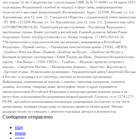
лиц старше 16 лет. Свидетельство о регистрации СМИ Эл № 77-64961 от 04 марта 2016
года выдано Федеральной службой по надзору в сфере связи, информационных
технологий и массовых коммуникаций (Роскомнадзор). Адрес: 123298, Москва, ул. 3-я
Хорошевская, дом 12, пом. 22. Учредитель Общество с ограниченной ответственностью
«РУ ФМ» (123298 Москва, ул. 3-я Хорошевская, дом 12, пом. 22). Доменное имя сайта
GOVORITMOSKVA.RU. Территория распространения – Российская Федерация и
зарубежные страны. Языки: русский и английский. Главный редактор Бабаян Роман
Георгиевич. Email: info@govoritmoskva.ru. Номер телефона: +7 (495) 950-62-26
*Экстремистские и террористические организации, запрещенные в Российской
Федерации: «Правый сектор», «Украинская повстанческая армия» (УПА), «ИГИЛ»,
«Джабхат Фатх аш-Шам» (бывшая «Джабхат ан-Нусра», «Джебхат ан-Нусра»),
Коалиция исламских группировок «Хайят Тахрир аш-Шам», Национал-Большевистская
партия, «Аль-Каида», «УНА-УНСО», «Талибан», «Меджлис крымско-татарского
народа», «Свидетели Иеговы», «Мизантропик Дивижн», «Братство» Корчинского,
«Артподготовка», Религиозная организация «Управленческий центр Свидетелей Иеговы
в России» и входящие в ее структуру местные религиозные организации.
Информация, размещенная на портале, а именно: текстовые материалы, элементы
дизайна, логотипы, товарные знаки, фотографии, видео и аудио охраняются
законодательством Российской Федерации и международными нормами права и не
могут быть использованы без разрешения правообладателей. Согласно ст.ст. 1274,1275
ГК РФ, при любом использовании материалов, размещенных на портале, в том числе
цитировании, активная гиперссылка на материал является обязательной. Мнение
редакции может не совпадать с мнением отдельных авторов и колумнистов.
Сообщение отправлено
play
pause
mute