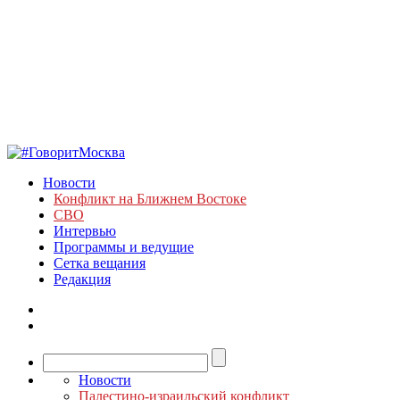
Новости
Конфликт на Ближнем Востоке
СВО
Интервью
Программы и ведущие
Сетка вещания
Редакция
Новости
Палестино-израильский конфликт