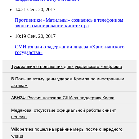
14:21
Сен. 20, 2017
Противники «Матильды» сознались в телефонном
звонке о минировании кинотеатра
10:19
Сен. 20, 2017
СМИ узнали о задержании лидера «Христианского
государства»
Туск заявил о решающих днях украинского конфликта
В Польше возмущены ударом Кремля по иностранным
активам
АБН24: Россия наказала США за поддержку Киева
Медякова: отсутствие официальной работы снизит
пенсию
Wildberries пошел на крайние меры после очередного
удара