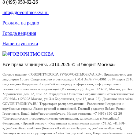
8 (495) 950-62-26
info@govoritmoskva.ru
Реклама на радио
Города вещания
Наши слушатели
Все права защищены. 2014-2026 © «Говорит Москва»
Сетевое издание «ГОВОРИТМОСКВА.РУ/GOVORITMOSKVA.RU». Предназначено для
лиц старше 16 лет. Свидетельство о регистрации СМИ Эл № 77-64961 от 04 марта 2016
года выдано Федеральной службой по надзору в сфере связи, информационных
технологий и массовых коммуникаций (Роскомнадзор). Адрес: 123298, Москва, ул. 3-я
Хорошевская, дом 12, пом. 22. Учредитель Общество с ограниченной ответственностью
«РУ ФМ» (123298 Москва, ул. 3-я Хорошевская, дом 12, пом. 22). Доменное имя сайта
GOVORITMOSKVA.RU. Территория распространения – Российская Федерация и
зарубежные страны. Языки: русский и английский. Главный редактор Бабаян Роман
Георгиевич. Email: info@govoritmoskva.ru. Номер телефона: +7 (495) 950-62-26
*Экстремистские и террористические организации, запрещенные в Российской
Федерации: «Правый сектор», «Украинская повстанческая армия» (УПА), «ИГИЛ»,
«Джабхат Фатх аш-Шам» (бывшая «Джабхат ан-Нусра», «Джебхат ан-Нусра»),
Коалиция исламских группировок «Хайят Тахрир аш-Шам», Национал-Большевистская