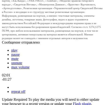
партия, «Аль-Каида», «УНА-УНСО», «Талибан», «Меджлис крымско-татарского
народа», «Свидетели Иеговы», «Мизантропик Дивижн», «Братство» Корчинского,
«Артподготовка», Религиозная организация «Управленческий центр Свидетелей Иеговы
в России» и входящие в ее структуру местные религиозные организации.
Информация, размещенная на портале, а именно: текстовые материалы, элементы
дизайна, логотипы, товарные знаки, фотографии, видео и аудио охраняются
законодательством Российской Федерации и международными нормами права и не
могут быть использованы без разрешения правообладателей. Согласно ст.ст. 1274,1275
ГК РФ, при любом использовании материалов, размещенных на портале, в том числе
цитировании, активная гиперссылка на материал является обязательной. Мнение
редакции может не совпадать с мнением отдельных авторов и колумнистов.
Сообщение отправлено
play
pause
mute
unmute
max volume
02:01
-01:27
repeat off
Update Required
To play the media you will need to either update
your browser to a recent version or update your
Flash plugin
.