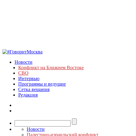
Новости
Конфликт на Ближнем Востоке
СВО
Интервью
Программы и ведущие
Сетка вещания
Редакция
Новости
Палестино-израильский конфликт