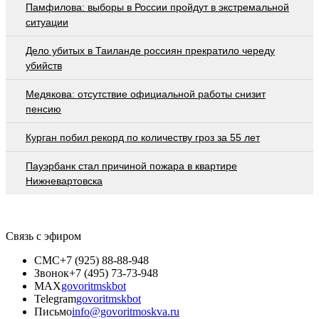
Памфилова: выборы в России пройдут в экстремальной
ситуации
Дело убитых в Таиланде россиян прекратило череду
убийств
Медякова: отсутствие официальной работы снизит
пенсию
Курган побил рекорд по количеству гроз за 55 лет
Пауэрбанк стал причиной пожара в квартире
Нижневартовска
Связь с эфиром
СМС
+7 (925) 88-88-948
Звонок
+7 (495) 73-73-948
MAX
govoritmskbot
Telegram
govoritmskbot
Письмо
info@govoritmoskva.ru