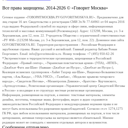
Все права защищены. 2014-2026 © «Говорит Москва»
Сетевое издание «ГОВОРИТМОСКВА.РУ/GOVORITMOSKVA.RU». Предназначено для
лиц старше 16 лет. Свидетельство о регистрации СМИ Эл № 77-64961 от 04 марта 2016
года выдано Федеральной службой по надзору в сфере связи, информационных
технологий и массовых коммуникаций (Роскомнадзор). Адрес: 123298, Москва, ул. 3-я
Хорошевская, дом 12, пом. 22. Учредитель Общество с ограниченной ответственностью
«РУ ФМ» (123298 Москва, ул. 3-я Хорошевская, дом 12, пом. 22). Доменное имя сайта
GOVORITMOSKVA.RU. Территория распространения – Российская Федерация и
зарубежные страны. Языки: русский и английский. Главный редактор Бабаян Роман
Георгиевич. Email: info@govoritmoskva.ru. Номер телефона: +7 (495) 950-62-26
*Экстремистские и террористические организации, запрещенные в Российской
Федерации: «Правый сектор», «Украинская повстанческая армия» (УПА), «ИГИЛ»,
«Джабхат Фатх аш-Шам» (бывшая «Джабхат ан-Нусра», «Джебхат ан-Нусра»),
Коалиция исламских группировок «Хайят Тахрир аш-Шам», Национал-Большевистская
партия, «Аль-Каида», «УНА-УНСО», «Талибан», «Меджлис крымско-татарского
народа», «Свидетели Иеговы», «Мизантропик Дивижн», «Братство» Корчинского,
«Артподготовка», Религиозная организация «Управленческий центр Свидетелей Иеговы
в России» и входящие в ее структуру местные религиозные организации.
Информация, размещенная на портале, а именно: текстовые материалы, элементы
дизайна, логотипы, товарные знаки, фотографии, видео и аудио охраняются
законодательством Российской Федерации и международными нормами права и не
могут быть использованы без разрешения правообладателей. Согласно ст.ст. 1274,1275
ГК РФ, при любом использовании материалов, размещенных на портале, в том числе
цитировании, активная гиперссылка на материал является обязательной. Мнение
редакции может не совпадать с мнением отдельных авторов и колумнистов.
Сообщение отправлено