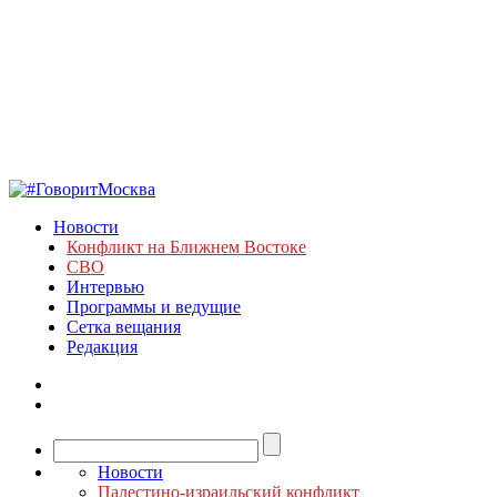
Новости
Конфликт на Ближнем Востоке
СВО
Интервью
Программы и ведущие
Сетка вещания
Редакция
Новости
Палестино-израильский конфликт