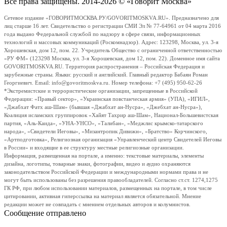
Все права защищены. 2014-2026 © «Говорит Москва»
Сетевое издание «ГОВОРИТМОСКВА.РУ/GOVORITMOSKVA.RU». Предназначено для
лиц старше 16 лет. Свидетельство о регистрации СМИ Эл № 77-64961 от 04 марта 2016
года выдано Федеральной службой по надзору в сфере связи, информационных
технологий и массовых коммуникаций (Роскомнадзор). Адрес: 123298, Москва, ул. 3-я
Хорошевская, дом 12, пом. 22. Учредитель Общество с ограниченной ответственностью
«РУ ФМ» (123298 Москва, ул. 3-я Хорошевская, дом 12, пом. 22). Доменное имя сайта
GOVORITMOSKVA.RU. Территория распространения – Российская Федерация и
зарубежные страны. Языки: русский и английский. Главный редактор Бабаян Роман
Георгиевич. Email: info@govoritmoskva.ru. Номер телефона: +7 (495) 950-62-26
*Экстремистские и террористические организации, запрещенные в Российской
Федерации: «Правый сектор», «Украинская повстанческая армия» (УПА), «ИГИЛ»,
«Джабхат Фатх аш-Шам» (бывшая «Джабхат ан-Нусра», «Джебхат ан-Нусра»),
Коалиция исламских группировок «Хайят Тахрир аш-Шам», Национал-Большевистская
партия, «Аль-Каида», «УНА-УНСО», «Талибан», «Меджлис крымско-татарского
народа», «Свидетели Иеговы», «Мизантропик Дивижн», «Братство» Корчинского,
«Артподготовка», Религиозная организация «Управленческий центр Свидетелей Иеговы
в России» и входящие в ее структуру местные религиозные организации.
Информация, размещенная на портале, а именно: текстовые материалы, элементы
дизайна, логотипы, товарные знаки, фотографии, видео и аудио охраняются
законодательством Российской Федерации и международными нормами права и не
могут быть использованы без разрешения правообладателей. Согласно ст.ст. 1274,1275
ГК РФ, при любом использовании материалов, размещенных на портале, в том числе
цитировании, активная гиперссылка на материал является обязательной. Мнение
редакции может не совпадать с мнением отдельных авторов и колумнистов.
Сообщение отправлено