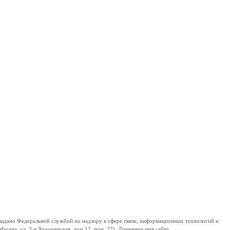
дано Федеральной службой по надзору в сфере связи, информационных технологий и
сква, ул. 3-я Хорошевская, дом 12, пом. 22). Доменное имя сайта