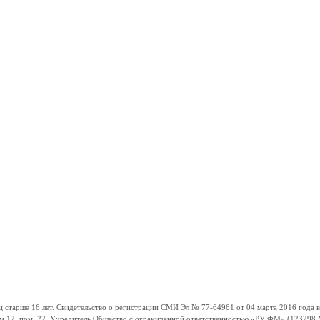
ше 16 лет. Свидетельство о регистрации СМИ Эл № 77-64961 от 04 марта 2016 года вы
ом 12, пом. 22. Учредитель Общество с ограниченной ответственностью «РУ ФМ» (123298 Мо