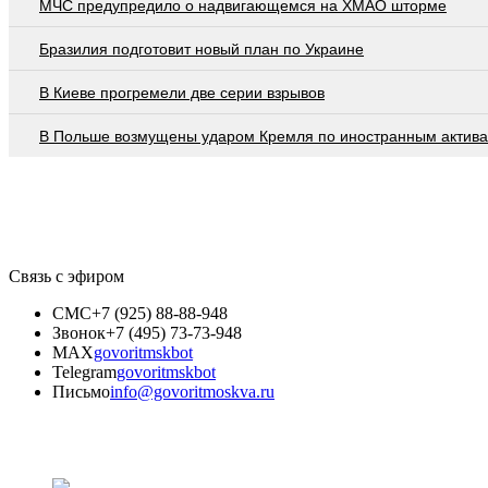
МЧС предупредило о надвигающемся на ХМАО шторме
Бразилия подготовит новый план по Украине
В Киеве прогремели две серии взрывов
В Польше возмущены ударом Кремля по иностранным актив
Связь с эфиром
СМС
+7 (925) 88-88-948
Звонок
+7 (495) 73-73-948
MAX
govoritmskbot
Telegram
govoritmskbot
Письмо
info@govoritmoskva.ru