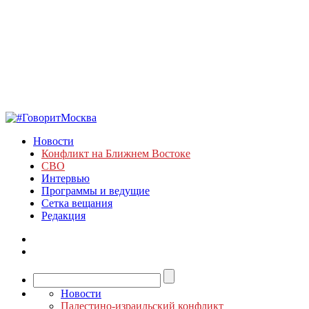
Новости
Конфликт на Ближнем Востоке
СВО
Интервью
Программы и ведущие
Сетка вещания
Редакция
Новости
Палестино-израильский конфликт