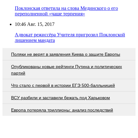
Поклонская ответила на слова Мединского о его
переполненной «чаше терпения»
10:46
Авг. 15, 2017
Адвокат режиссёра Учителя пригрозил Поклонской
лишением мандата
Поляки не верят в заявления Киева о защите Европы
Опубликованы новые рейтинги Путина и политических
партий
Что стало с первой в истории ЕГЭ 500-балльницей
ВСУ разбили и заставили бежать под Харьковом
Европа потеряла триллионы: анализ последствий