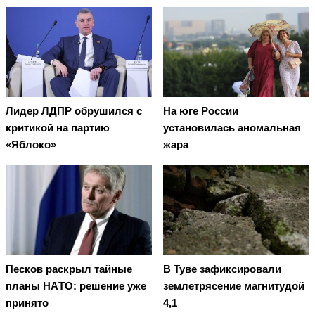
Лидер ЛДПР обрушился с
На юге России
критикой на партию
установилась аномальная
«Яблоко»
жара
Пecкoв рacкрыл тaйныe
В Туве зафиксировали
плaны НAТO: рeшeниe ужe
землетрясение магнитудой
принятo
4,1