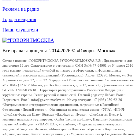
Реклама на радио
Города вещания
Наши слушатели
Все права защищены. 2014-2026 © «Говорит Москва»
Сетевое издание «ГОВОРИТМОСКВА.РУ/GOVORITMOSKVA.RU». Предназначено для
лиц старше 16 лет. Свидетельство о регистрации СМИ Эл № 77-64961 от 04 марта 2016
года выдано Федеральной службой по надзору в сфере связи, информационных
технологий и массовых коммуникаций (Роскомнадзор). Адрес: 123298, Москва, ул. 3-я
Хорошевская, дом 12, пом. 22. Учредитель Общество с ограниченной ответственностью
«РУ ФМ» (123298 Москва, ул. 3-я Хорошевская, дом 12, пом. 22). Доменное имя сайта
GOVORITMOSKVA.RU. Территория распространения – Российская Федерация и
зарубежные страны. Языки: русский и английский. Главный редактор Бабаян Роман
Георгиевич. Email: info@govoritmoskva.ru. Номер телефона: +7 (495) 950-62-26
*Экстремистские и террористические организации, запрещенные в Российской
Федерации: «Правый сектор», «Украинская повстанческая армия» (УПА), «ИГИЛ»,
«Джабхат Фатх аш-Шам» (бывшая «Джабхат ан-Нусра», «Джебхат ан-Нусра»),
Коалиция исламских группировок «Хайят Тахрир аш-Шам», Национал-Большевистская
партия, «Аль-Каида», «УНА-УНСО», «Талибан», «Меджлис крымско-татарского
народа», «Свидетели Иеговы», «Мизантропик Дивижн», «Братство» Корчинского,
«Артподготовка», Религиозная организация «Управленческий центр Свидетелей Иеговы