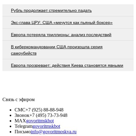
Рубль продолжает стремительно падать
Экс-глава ЦРУ: США «мечутся как пьяный боксер»
Европа потеряла триллионы: анализ последствий
В киберкомандовании США произошла серия
самоубийств
Европа прозревает: действия Киева становятся явными
Связь с эфиром
СМС
+7 (925) 88-88-948
Звонок
+7 (495) 73-73-948
MAX
govoritmskbot
Telegram
govoritmskbot
Письмо
info@govoritmoskva.ru