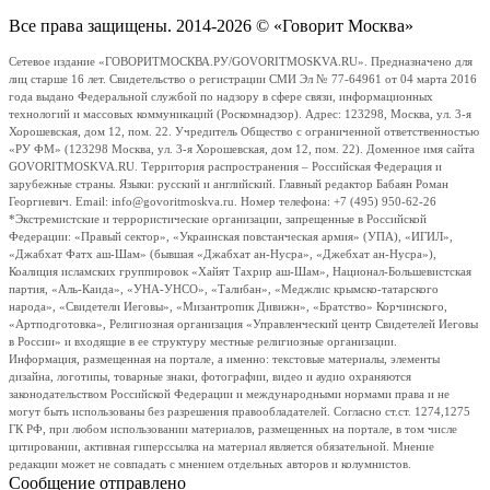
Все права защищены. 2014-2026 © «Говорит Москва»
Сетевое издание «ГОВОРИТМОСКВА.РУ/GOVORITMOSKVA.RU». Предназначено для
лиц старше 16 лет. Свидетельство о регистрации СМИ Эл № 77-64961 от 04 марта 2016
года выдано Федеральной службой по надзору в сфере связи, информационных
технологий и массовых коммуникаций (Роскомнадзор). Адрес: 123298, Москва, ул. 3-я
Хорошевская, дом 12, пом. 22. Учредитель Общество с ограниченной ответственностью
«РУ ФМ» (123298 Москва, ул. 3-я Хорошевская, дом 12, пом. 22). Доменное имя сайта
GOVORITMOSKVA.RU. Территория распространения – Российская Федерация и
зарубежные страны. Языки: русский и английский. Главный редактор Бабаян Роман
Георгиевич. Email: info@govoritmoskva.ru. Номер телефона: +7 (495) 950-62-26
*Экстремистские и террористические организации, запрещенные в Российской
Федерации: «Правый сектор», «Украинская повстанческая армия» (УПА), «ИГИЛ»,
«Джабхат Фатх аш-Шам» (бывшая «Джабхат ан-Нусра», «Джебхат ан-Нусра»),
Коалиция исламских группировок «Хайят Тахрир аш-Шам», Национал-Большевистская
партия, «Аль-Каида», «УНА-УНСО», «Талибан», «Меджлис крымско-татарского
народа», «Свидетели Иеговы», «Мизантропик Дивижн», «Братство» Корчинского,
«Артподготовка», Религиозная организация «Управленческий центр Свидетелей Иеговы
в России» и входящие в ее структуру местные религиозные организации.
Информация, размещенная на портале, а именно: текстовые материалы, элементы
дизайна, логотипы, товарные знаки, фотографии, видео и аудио охраняются
законодательством Российской Федерации и международными нормами права и не
могут быть использованы без разрешения правообладателей. Согласно ст.ст. 1274,1275
ГК РФ, при любом использовании материалов, размещенных на портале, в том числе
цитировании, активная гиперссылка на материал является обязательной. Мнение
редакции может не совпадать с мнением отдельных авторов и колумнистов.
Сообщение отправлено