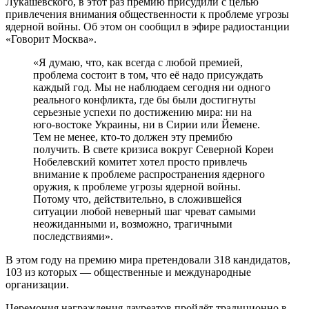
Лукашевского, в этот раз премию присудили с целью
привлечения внимания общественности к проблеме угрозы
ядерной войны. Об этом он сообщил в эфире радиостанции
«Говорит Москва».
«Я думаю, что, как всегда с любой премией,
проблема состоит в том, что её надо присуждать
каждый год. Мы не наблюдаем сегодня ни одного
реального конфликта, где бы были достигнуты
серьезные успехи по достижению мира: ни на
юго-востоке Украины, ни в Сирии или Йемене.
Тем не менее, кто-то должен эту премибю
получить. В свете кризиса вокруг Северной Кореи
Нобелевский комитет хотел просто привлечь
внимание к проблеме распространения ядерного
оружия, к проблеме угрозы ядерной войны.
Потому что, действительно, в сложившейся
ситуации любой неверный шаг чреват самыми
неожиданными и, возможно, трагичными
последствиями».
В этом году на премию мира претендовали 318 кандидатов,
103 из которых — общественные и международные
организации.
Церемония награждения лауреатов пройдёт традиционно в