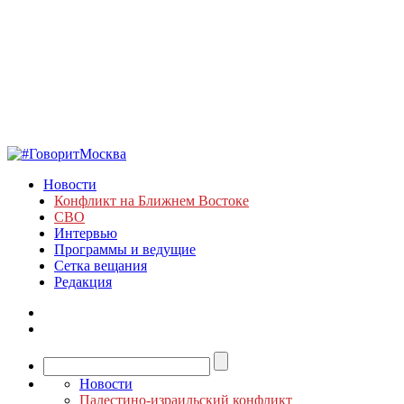
Новости
Конфликт на Ближнем Востоке
СВО
Интервью
Программы и ведущие
Сетка вещания
Редакция
Новости
Палестино-израильский конфликт