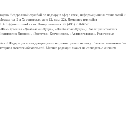
дано Федеральной службой по надзору в сфере связи, информационных технологий и
сква, ул. 3-я Хорошевская, дом 12, пом. 22). Доменное имя сайта
 info@govoritmoskva.ru. Номер телефона: +7 (495) 950-62-26
ш-Шам» (бывшая «Джабхат ан-Нусра», «Джебхат ан-Нусра»), Коалиция исламских
изантропик Дивижн», «Братство» Корчинского, «Артподготовка», Религиозная
ссийской Федерации и международными нормами права и не могут быть использованы без
материал является обязательной. Мнение редакции может не совпадать с мнением