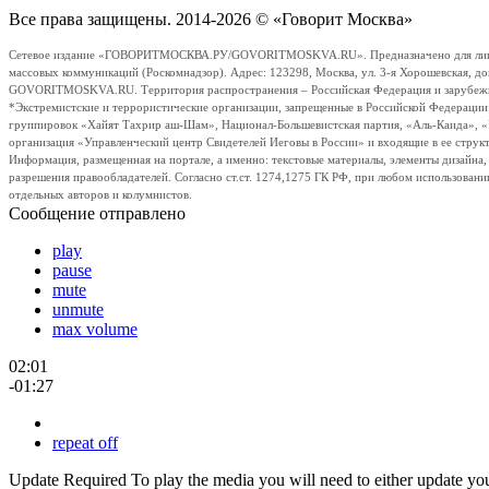
Все права защищены. 2014-2026 © «Говорит Москва»
Сетевое издание «ГОВОРИТМОСКВА.РУ/GOVORITMOSKVA.RU». Предназначено для лиц стар
массовых коммуникаций (Роскомнадзор). Адрес: 123298, Москва, ул. 3-я Хорошевская, д
GOVORITMOSKVA.RU. Территория распространения – Российская Федерация и зарубежные с
*Экстремистские и террористические организации, запрещенные в Российской Федераци
группировок «Хайят Тахрир аш-Шам», Национал-Большевистская партия, «Аль-Каида», 
организация «Управленческий центр Свидетелей Иеговы в России» и входящие в ее струк
Информация, размещенная на портале, а именно: текстовые материалы, элементы дизайна
разрешения правообладателей. Согласно ст.ст. 1274,1275 ГК РФ, при любом использовани
отдельных авторов и колумнистов.
Сообщение отправлено
play
pause
mute
unmute
max volume
02:01
-01:27
repeat off
Update Required
To play the media you will need to either update yo