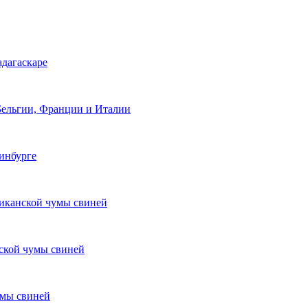
адагаскаре
Бельгии, Франции и Италии
инбурге
риканской чумы свиней
ской чумы свиней
умы свиней