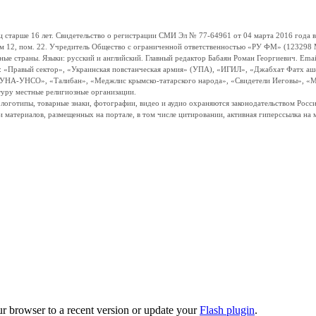
ше 16 лет. Свидетельство о регистрации СМИ Эл № 77-64961 от 04 марта 2016 года вы
ом 12, пом. 22. Учредитель Общество с ограниченной ответственностью «РУ ФМ» (123298 Мо
траны. Языки: русский и английский. Главный редактор Бабаян Роман Георгиевич. Email:
и: «Правый сектор», «Украинская повстанческая армия» (УПА), «ИГИЛ», «Джабхат Фатх а
«УНА-УНСО», «Талибан», «Меджлис крымско-татарского народа», «Свидетели Иеговы», «М
туру местные религиозные организации.
, логотипы, товарные знаки, фотографии, видео и аудио охраняются законодательством Ро
и материалов, размещенных на портале, в том числе цитировании, активная гиперссылка на 
ur browser to a recent version or update your
Flash plugin
.