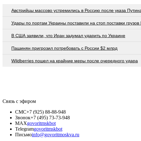
Австрийцы массово устремились в Россию после указа Путин
Удары по портам Украины поставили на стоп поставки грузов
В США заявили, что Иран задумал ударить по Украине
Пашинян пригрозил потребовать c России $2 млрд
Wildberries пошел на крайние меры после очередного удара
Связь с эфиром
СМС
+7 (925) 88-88-948
Звонок
+7 (495) 73-73-948
MAX
govoritmskbot
Telegram
govoritmskbot
Письмо
info@govoritmoskva.ru