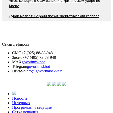
«Все, конец!». В США заявили о критическом ударе по
Киеву
Дунай мелеет: Сербии грозит энергетический коллапс
Связь с эфиром
СМС
+7 (925) 88-88-948
Звонок
+7 (495) 73-73-948
MAX
govoritmskbot
Telegram
govoritmskbot
Письмо
info@govoritmoskva.ru
Новости
Интервью
Программы и ведущие
Сетка вещания