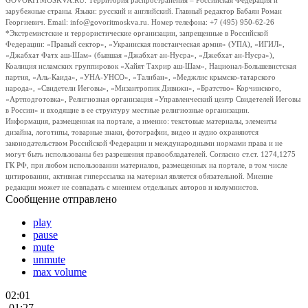
GOVORITMOSKVA.RU. Территория распространения – Российская Федерация и
зарубежные страны. Языки: русский и английский. Главный редактор Бабаян Роман
Георгиевич. Email: info@govoritmoskva.ru. Номер телефона: +7 (495) 950-62-26
*Экстремистские и террористические организации, запрещенные в Российской
Федерации: «Правый сектор», «Украинская повстанческая армия» (УПА), «ИГИЛ»,
«Джабхат Фатх аш-Шам» (бывшая «Джабхат ан-Нусра», «Джебхат ан-Нусра»),
Коалиция исламских группировок «Хайят Тахрир аш-Шам», Национал-Большевистская
партия, «Аль-Каида», «УНА-УНСО», «Талибан», «Меджлис крымско-татарского
народа», «Свидетели Иеговы», «Мизантропик Дивижн», «Братство» Корчинского,
«Артподготовка», Религиозная организация «Управленческий центр Свидетелей Иеговы
в России» и входящие в ее структуру местные религиозные организации.
Информация, размещенная на портале, а именно: текстовые материалы, элементы
дизайна, логотипы, товарные знаки, фотографии, видео и аудио охраняются
законодательством Российской Федерации и международными нормами права и не
могут быть использованы без разрешения правообладателей. Согласно ст.ст. 1274,1275
ГК РФ, при любом использовании материалов, размещенных на портале, в том числе
цитировании, активная гиперссылка на материал является обязательной. Мнение
редакции может не совпадать с мнением отдельных авторов и колумнистов.
Сообщение отправлено
play
pause
mute
unmute
max volume
02:01
-01:27