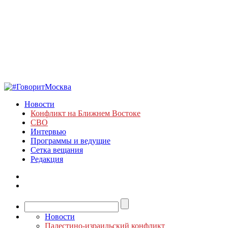
Новости
Конфликт на Ближнем Востоке
СВО
Интервью
Программы и ведущие
Сетка вещания
Редакция
Новости
Палестино-израильский конфликт