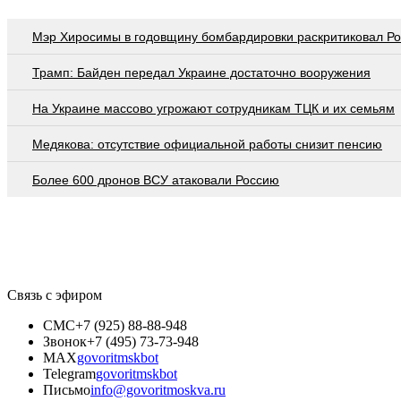
Мэр Хиросимы в годовщину бомбардировки раскритиковал Р
Трамп: Байден передал Украине достаточно вооружения
На Украине массово угрожают сотрудникам ТЦК и их семьям
Медякова: отсутствие официальной работы снизит пенсию
Более 600 дронов ВСУ атаковали Россию
Связь с эфиром
СМС
+7 (925) 88-88-948
Звонок
+7 (495) 73-73-948
MAX
govoritmskbot
Telegram
govoritmskbot
Письмо
info@govoritmoskva.ru