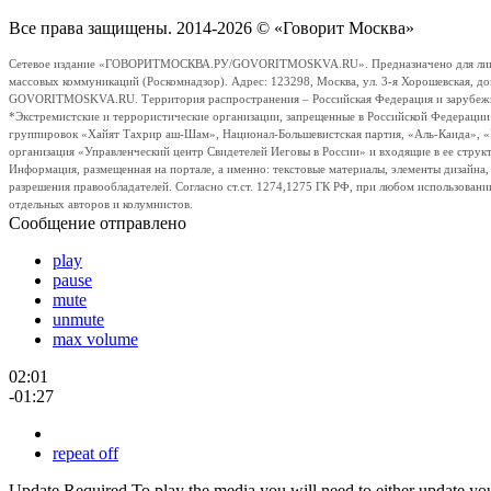
Все права защищены. 2014-2026 © «Говорит Москва»
Сетевое издание «ГОВОРИТМОСКВА.РУ/GOVORITMOSKVA.RU». Предназначено для лиц стар
массовых коммуникаций (Роскомнадзор). Адрес: 123298, Москва, ул. 3-я Хорошевская, д
GOVORITMOSKVA.RU. Территория распространения – Российская Федерация и зарубежные с
*Экстремистские и террористические организации, запрещенные в Российской Федераци
группировок «Хайят Тахрир аш-Шам», Национал-Большевистская партия, «Аль-Каида», 
организация «Управленческий центр Свидетелей Иеговы в России» и входящие в ее струк
Информация, размещенная на портале, а именно: текстовые материалы, элементы дизайна
разрешения правообладателей. Согласно ст.ст. 1274,1275 ГК РФ, при любом использовани
отдельных авторов и колумнистов.
Сообщение отправлено
play
pause
mute
unmute
max volume
02:01
-01:27
repeat off
Update Required
To play the media you will need to either update yo