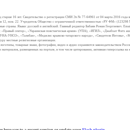
ше 16 лет. Свидетельство о регистрации СМИ Эл № 77-64961 от 04 марта 2016 года вы
ом 12, пом. 22. Учредитель Общество с ограниченной ответственностью «РУ ФМ» (123298 Мо
траны. Языки: русский и английский. Главный редактор Бабаян Роман Георгиевич. Email:
и: «Правый сектор», «Украинская повстанческая армия» (УПА), «ИГИЛ», «Джабхат Фатх а
«УНА-УНСО», «Талибан», «Меджлис крымско-татарского народа», «Свидетели Иеговы», «М
туру местные религиозные организации.
, логотипы, товарные знаки, фотографии, видео и аудио охраняются законодательством Ро
и материалов, размещенных на портале, в том числе цитировании, активная гиперссылка на 
ur browser to a recent version or update your
Flash plugin
.