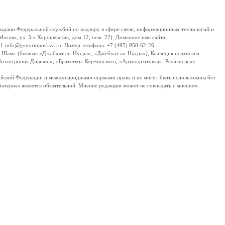
дано Федеральной службой по надзору в сфере связи, информационных технологий и
сква, ул. 3-я Хорошевская, дом 12, пом. 22). Доменное имя сайта
 info@govoritmoskva.ru. Номер телефона: +7 (495) 950-62-26
ш-Шам» (бывшая «Джабхат ан-Нусра», «Джебхат ан-Нусра»), Коалиция исламских
изантропик Дивижн», «Братство» Корчинского, «Артподготовка», Религиозная
ссийской Федерации и международными нормами права и не могут быть использованы без
материал является обязательной. Мнение редакции может не совпадать с мнением