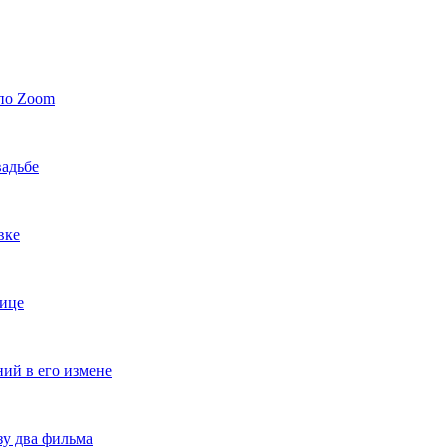
по Zoom
адьбе
вке
вице
ий в его измене
зу два фильма