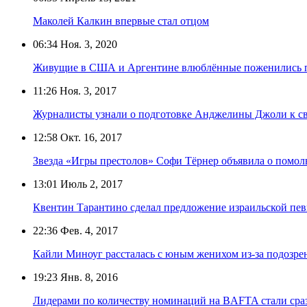
Маколей Калкин впервые стал отцом
06:34
Ноя. 3, 2020
Живущие в США и Аргентине влюблённые поженились 
11:26
Ноя. 3, 2017
Журналисты узнали о подготовке Анджелины Джоли к св
12:58
Окт. 16, 2017
Звезда «Игры престолов» Софи Тёрнер объявила о помол
13:01
Июль 2, 2017
Квентин Тарантино сделал предложение израильской пе
22:36
Фев. 4, 2017
Кайли Миноуг рассталась с юным женихом из-за подозрен
19:23
Янв. 8, 2016
Лидерами по количеству номинаций на BAFTA стали сра