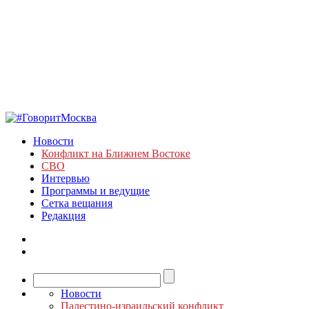
Новости
Конфликт на Ближнем Востоке
СВО
Интервью
Программы и ведущие
Сетка вещания
Редакция
Новости
Палестино-израильский конфликт