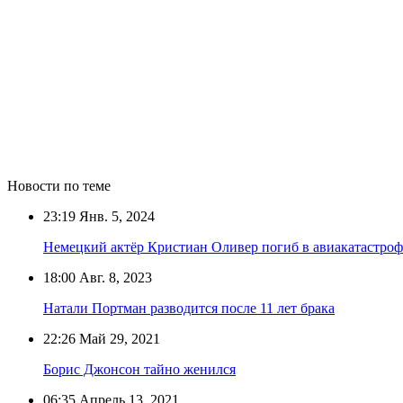
Новости по теме
23:19
Янв. 5, 2024
Немецкий актёр Кристиан Оливер погиб в авиакатастроф
18:00
Авг. 8, 2023
Натали Портман разводится после 11 лет брака
22:26
Май 29, 2021
Борис Джонсон тайно женился
06:35
Апрель 13, 2021