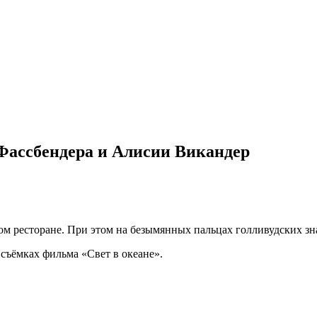
Фассбендера и Алисии Викандер
м ресторане. При этом на безымянных пальцах голливудских зна
 съёмках фильма «Свет в океане».