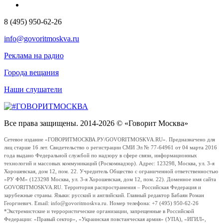
8 (495) 950-62-26
info@govoritmoskva.ru
Реклама на радио
Города вещания
Наши слушатели
Все права защищены. 2014-2026 © «Говорит Москва»
Сетевое издание «ГОВОРИТМОСКВА.РУ/GOVORITMOSKVA.RU». Предназначено для
лиц старше 16 лет. Свидетельство о регистрации СМИ Эл № 77-64961 от 04 марта 2016
года выдано Федеральной службой по надзору в сфере связи, информационных
технологий и массовых коммуникаций (Роскомнадзор). Адрес: 123298, Москва, ул. 3-я
Хорошевская, дом 12, пом. 22. Учредитель Общество с ограниченной ответственностью
«РУ ФМ» (123298 Москва, ул. 3-я Хорошевская, дом 12, пом. 22). Доменное имя сайта
GOVORITMOSKVA.RU. Территория распространения – Российская Федерация и
зарубежные страны. Языки: русский и английский. Главный редактор Бабаян Роман
Георгиевич. Email: info@govoritmoskva.ru. Номер телефона: +7 (495) 950-62-26
*Экстремистские и террористические организации, запрещенные в Российской
Федерации: «Правый сектор», «Украинская повстанческая армия» (УПА), «ИГИЛ»,