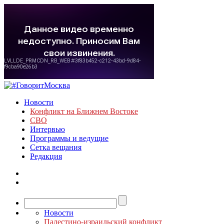
Новости
Конфликт на Ближнем Востоке
СВО
Интервью
Программы и ведущие
Сетка вещания
Редакция
Новости
Палестино-израильский конфликт