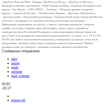
«Джабхат Фатх аш-Шам» (бывшая «Джабхат ан-Нусра», «Джебхат ан-Нусра»),
Коалиция исламских группировок «Хайят Тахрир аш-Шам», Национал-Большевистская
партия, «Аль-Каида», «УНА-УНСО», «Талибан», «Меджлис крымско-татарского
народа», «Свидетели Иеговы», «Мизантропик Дивижн», «Братство» Корчинского,
«Артподготовка», Религиозная организация «Управленческий центр Свидетелей Иеговы
в России» и входящие в ее структуру местные религиозные организации.
Информация, размещенная на портале, а именно: текстовые материалы, элементы
дизайна, логотипы, товарные знаки, фотографии, видео и аудио охраняются
законодательством Российской Федерации и международными нормами права и не
могут быть использованы без разрешения правообладателей. Согласно ст.ст. 1274,1275
ГК РФ, при любом использовании материалов, размещенных на портале, в том числе
цитировании, активная гиперссылка на материал является обязательной. Мнение
редакции может не совпадать с мнением отдельных авторов и колумнистов.
Сообщение отправлено
play
pause
mute
unmute
max volume
02:01
-01:27
repeat off