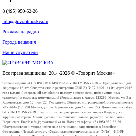
8 (495) 950-62-26
info@govoritmoskva.ru
Реклама на радио
Города вещания
Наши слушатели
Все права защищены. 2014-2026 © «Говорит Москва»
Сетевое издание «ГОВОРИТМОСКВА.РУ/GOVORITMOSKVA.RU». Предназначено для
лиц старше 16 лет. Свидетельство о регистрации СМИ Эл № 77-64961 от 04 марта 2016
года выдано Федеральной службой по надзору в сфере связи, информационных
технологий и массовых коммуникаций (Роскомнадзор). Адрес: 123298, Москва, ул. 3-я
Хорошевская, дом 12, пом. 22. Учредитель Общество с ограниченной ответственностью
«РУ ФМ» (123298 Москва, ул. 3-я Хорошевская, дом 12, пом. 22). Доменное имя сайта
GOVORITMOSKVA.RU. Территория распространения – Российская Федерация и
зарубежные страны. Языки: русский и английский. Главный редактор Бабаян Роман
Георгиевич. Email: info@govoritmoskva.ru. Номер телефона: +7 (495) 950-62-26
*Экстремистские и террористические организации, запрещенные в Российской
Федерации: «Правый сектор», «Украинская повстанческая армия» (УПА), «ИГИЛ»,