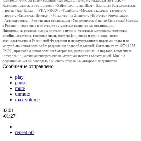
«Джабхат Фатх аш-Шам» (бывшая «Джабхат ан-Нусра», «Джебхат ан-Нусра»),
Коалиция исламских группировок «Хайят Тахрир аш-Шам», Национал-Большевистская
партия, «Аль-Каида», «УНА-УНСО», «Талибан», «Меджлис крымско-татарского
народа», «Свидетели Иеговы», «Мизантропик Дивижн», «Братство» Корчинского,
«Артподготовка», Религиозная организация «Управленческий центр Свидетелей Иеговы
в России» и входящие в ее структуру местные религиозные организации.
Информация, размещенная на портале, а именно: текстовые материалы, элементы
дизайна, логотипы, товарные знаки, фотографии, видео и аудио охраняются
законодательством Российской Федерации и международными нормами права и не
могут быть использованы без разрешения правообладателей. Согласно ст.ст. 1274,1275
ГК РФ, при любом использовании материалов, размещенных на портале, в том числе
цитировании, активная гиперссылка на материал является обязательной. Мнение
редакции может не совпадать с мнением отдельных авторов и колумнистов.
Сообщение отправлено
play
pause
mute
unmute
max volume
02:01
-01:27
repeat off