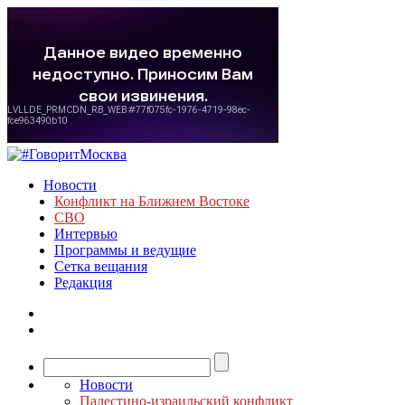
Новости
Конфликт на Ближнем Востоке
СВО
Интервью
Программы и ведущие
Сетка вещания
Редакция
Новости
Палестино-израильский конфликт