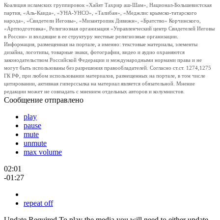
Коалиция исламских группировок «Хайят Тахрир аш-Шам», Национал-Большевистская
партия, «Аль-Каида», «УНА-УНСО», «Талибан», «Меджлис крымско-татарского
народа», «Свидетели Иеговы», «Мизантропик Дивижн», «Братство» Корчинского,
«Артподготовка», Религиозная организация «Управленческий центр Свидетелей Иеговы
в России» и входящие в ее структуру местные религиозные организации.
Информация, размещенная на портале, а именно: текстовые материалы, элементы
дизайна, логотипы, товарные знаки, фотографии, видео и аудио охраняются
законодательством Российской Федерации и международными нормами права и не
могут быть использованы без разрешения правообладателей. Согласно ст.ст. 1274,1275
ГК РФ, при любом использовании материалов, размещенных на портале, в том числе
цитировании, активная гиперссылка на материал является обязательной. Мнение
редакции может не совпадать с мнением отдельных авторов и колумнистов.
Сообщение отправлено
play
pause
mute
unmute
max volume
02:01
-01:27
repeat off
Update Required
To play the media you will need to either update