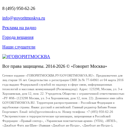
8 (495) 950-62-26
info@govoritmoskva.ru
Реклама на радио
Города вещания
Наши слушатели
Все права защищены. 2014-2026 © «Говорит Москва»
Сетевое издание «ГОВОРИТМОСКВА.РУ/GOVORITMOSKVA.RU». Предназначено для
лиц старше 16 лет. Свидетельство о регистрации СМИ Эл № 77-64961 от 04 марта 2016
года выдано Федеральной службой по надзору в сфере связи, информационных
технологий и массовых коммуникаций (Роскомнадзор). Адрес: 123298, Москва, ул. 3-я
Хорошевская, дом 12, пом. 22. Учредитель Общество с ограниченной ответственностью
«РУ ФМ» (123298 Москва, ул. 3-я Хорошевская, дом 12, пом. 22). Доменное имя сайта
GOVORITMOSKVA.RU. Территория распространения – Российская Федерация и
зарубежные страны. Языки: русский и английский. Главный редактор Бабаян Роман
Георгиевич. Email: info@govoritmoskva.ru. Номер телефона: +7 (495) 950-62-26
*Экстремистские и террористические организации, запрещенные в Российской
Федерации: «Правый сектор», «Украинская повстанческая армия» (УПА), «ИГИЛ»,
«Джабхат Фатх аш-Шам» (бывшая «Джабхат ан-Нусра», «Джебхат ан-Нусра»),