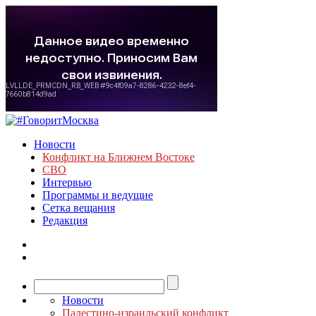
Новости
Конфликт на Ближнем Востоке
СВО
Интервью
Программы и ведущие
Сетка вещания
Редакция
Новости
Палестино-израильский конфликт