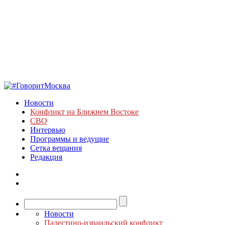
Новости
Конфликт на Ближнем Востоке
СВО
Интервью
Программы и ведущие
Сетка вещания
Редакция
Новости
Палестино-израильский конфликт