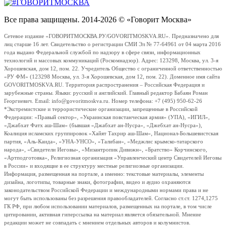
Все права защищены. 2014-2026 © «Говорит Москва»
Сетевое издание «ГОВОРИТМОСКВА.РУ/GOVORITMOSKVA.RU». Предназначено для
лиц старше 16 лет. Свидетельство о регистрации СМИ Эл № 77-64961 от 04 марта 2016
года выдано Федеральной службой по надзору в сфере связи, информационных
технологий и массовых коммуникаций (Роскомнадзор). Адрес: 123298, Москва, ул. 3-я
Хорошевская, дом 12, пом. 22. Учредитель Общество с ограниченной ответственностью
«РУ ФМ» (123298 Москва, ул. 3-я Хорошевская, дом 12, пом. 22). Доменное имя сайта
GOVORITMOSKVA.RU. Территория распространения – Российская Федерация и
зарубежные страны. Языки: русский и английский. Главный редактор Бабаян Роман
Георгиевич. Email: info@govoritmoskva.ru. Номер телефона: +7 (495) 950-62-26
*Экстремистские и террористические организации, запрещенные в Российской
Федерации: «Правый сектор», «Украинская повстанческая армия» (УПА), «ИГИЛ»,
«Джабхат Фатх аш-Шам» (бывшая «Джабхат ан-Нусра», «Джебхат ан-Нусра»),
Коалиция исламских группировок «Хайят Тахрир аш-Шам», Национал-Большевистская
партия, «Аль-Каида», «УНА-УНСО», «Талибан», «Меджлис крымско-татарского
народа», «Свидетели Иеговы», «Мизантропик Дивижн», «Братство» Корчинского,
«Артподготовка», Религиозная организация «Управленческий центр Свидетелей Иеговы
в России» и входящие в ее структуру местные религиозные организации.
Информация, размещенная на портале, а именно: текстовые материалы, элементы
дизайна, логотипы, товарные знаки, фотографии, видео и аудио охраняются
законодательством Российской Федерации и международными нормами права и не
могут быть использованы без разрешения правообладателей. Согласно ст.ст. 1274,1275
ГК РФ, при любом использовании материалов, размещенных на портале, в том числе
цитировании, активная гиперссылка на материал является обязательной. Мнение
редакции может не совпадать с мнением отдельных авторов и колумнистов.