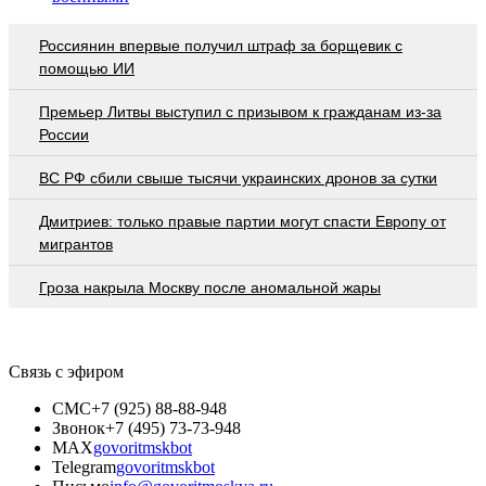
Россиянин впервые получил штраф за борщевик с
помощью ИИ
Премьер Литвы выступил с призывом к гражданам из-за
России
ВС РФ сбили свыше тысячи украинских дронов за сутки
Дмитриев: только правые партии могут спасти Европу от
мигрантов
Гроза накрыла Москву после аномальной жары
Связь с эфиром
СМС
+7 (925) 88-88-948
Звонок
+7 (495) 73-73-948
MAX
govoritmskbot
Telegram
govoritmskbot