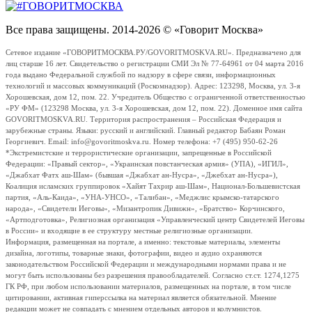
Все права защищены. 2014-2026 © «Говорит Москва»
Сетевое издание «ГОВОРИТМОСКВА.РУ/GOVORITMOSKVA.RU». Предназначено для
лиц старше 16 лет. Свидетельство о регистрации СМИ Эл № 77-64961 от 04 марта 2016
года выдано Федеральной службой по надзору в сфере связи, информационных
технологий и массовых коммуникаций (Роскомнадзор). Адрес: 123298, Москва, ул. 3-я
Хорошевская, дом 12, пом. 22. Учредитель Общество с ограниченной ответственностью
«РУ ФМ» (123298 Москва, ул. 3-я Хорошевская, дом 12, пом. 22). Доменное имя сайта
GOVORITMOSKVA.RU. Территория распространения – Российская Федерация и
зарубежные страны. Языки: русский и английский. Главный редактор Бабаян Роман
Георгиевич. Email: info@govoritmoskva.ru. Номер телефона: +7 (495) 950-62-26
*Экстремистские и террористические организации, запрещенные в Российской
Федерации: «Правый сектор», «Украинская повстанческая армия» (УПА), «ИГИЛ»,
«Джабхат Фатх аш-Шам» (бывшая «Джабхат ан-Нусра», «Джебхат ан-Нусра»),
Коалиция исламских группировок «Хайят Тахрир аш-Шам», Национал-Большевистская
партия, «Аль-Каида», «УНА-УНСО», «Талибан», «Меджлис крымско-татарского
народа», «Свидетели Иеговы», «Мизантропик Дивижн», «Братство» Корчинского,
«Артподготовка», Религиозная организация «Управленческий центр Свидетелей Иеговы
в России» и входящие в ее структуру местные религиозные организации.
Информация, размещенная на портале, а именно: текстовые материалы, элементы
дизайна, логотипы, товарные знаки, фотографии, видео и аудио охраняются
законодательством Российской Федерации и международными нормами права и не
могут быть использованы без разрешения правообладателей. Согласно ст.ст. 1274,1275
ГК РФ, при любом использовании материалов, размещенных на портале, в том числе
цитировании, активная гиперссылка на материал является обязательной. Мнение
редакции может не совпадать с мнением отдельных авторов и колумнистов.