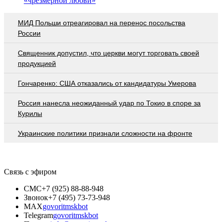
«чрезмерной любви»
МИД Польши отреагировал на перенос посольства
России
Священник допустил, что церкви могут торговать своей
продукцией
Гончаренко: США отказались от кандидатуры Умерова
Россия нанесла неожиданный удар по Токио в споре за
Курилы
Украинские политики признали сложности на фронте
Связь с эфиром
СМС
+7 (925) 88-88-948
Звонок
+7 (495) 73-73-948
MAX
govoritmskbot
Telegram
govoritmskbot