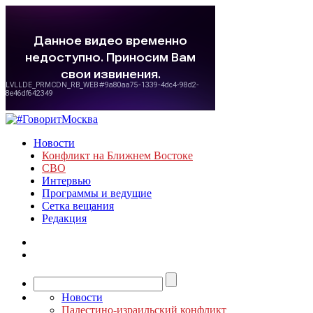
Новости
Конфликт на Ближнем Востоке
СВО
Интервью
Программы и ведущие
Сетка вещания
Редакция
Новости
Палестино-израильский конфликт