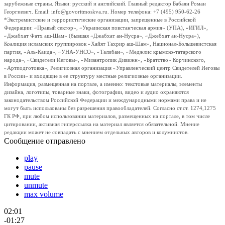
зарубежные страны. Языки: русский и английский. Главный редактор Бабаян Роман
Георгиевич. Email: info@govoritmoskva.ru. Номер телефона: +7 (495) 950-62-26
*Экстремистские и террористические организации, запрещенные в Российской
Федерации: «Правый сектор», «Украинская повстанческая армия» (УПА), «ИГИЛ»,
«Джабхат Фатх аш-Шам» (бывшая «Джабхат ан-Нусра», «Джебхат ан-Нусра»),
Коалиция исламских группировок «Хайят Тахрир аш-Шам», Национал-Большевистская
партия, «Аль-Каида», «УНА-УНСО», «Талибан», «Меджлис крымско-татарского
народа», «Свидетели Иеговы», «Мизантропик Дивижн», «Братство» Корчинского,
«Артподготовка», Религиозная организация «Управленческий центр Свидетелей Иеговы
в России» и входящие в ее структуру местные религиозные организации.
Информация, размещенная на портале, а именно: текстовые материалы, элементы
дизайна, логотипы, товарные знаки, фотографии, видео и аудио охраняются
законодательством Российской Федерации и международными нормами права и не
могут быть использованы без разрешения правообладателей. Согласно ст.ст. 1274,1275
ГК РФ, при любом использовании материалов, размещенных на портале, в том числе
цитировании, активная гиперссылка на материал является обязательной. Мнение
редакции может не совпадать с мнением отдельных авторов и колумнистов.
Сообщение отправлено
play
pause
mute
unmute
max volume
02:01
-01:27