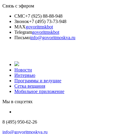
Связь с эфиром
СМС
+7 (925) 88-88-948
Звонок
+7 (495) 73-73-948
MAX
govoritmskbot
Telegram
govoritmskbot
Письмо
info@govoritmoskva.ru
Новости
Интервью
Программы и ведущие
Сетка вещания
Мобильное приложение
Мы в соцсетях
8 (495) 950-62-26
info@govoritmoskva.ru