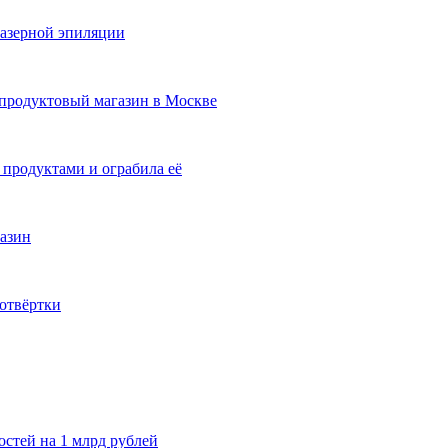
лазерной эпиляции
продуктовый магазин в Москве
 продуктами и ограбила её
азин
отвёртки
стей на 1 млрд рублей