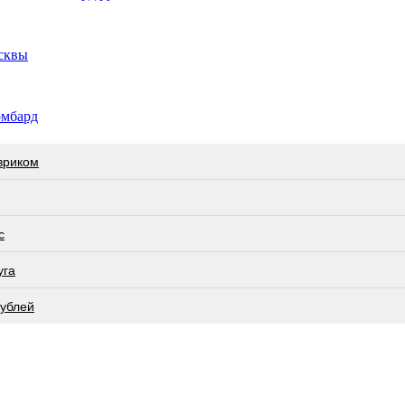
осквы
омбард
вриком
с
угa
рублей