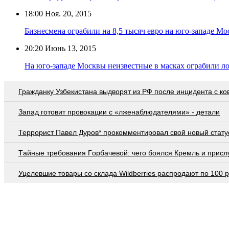
18:00
Ноя. 20, 2015
Бизнесмена ограбили на 8,5 тысяч евро на юго-западе М
20:20
Июнь 13, 2015
На юго-западе Москвы неизвестные в масках ограбили л
Гражданку Узбекистана выдворят из РФ после инцидента с ко
Запад готовит провокации с «лженаблюдателями» - детали
Террорист Павел Дуров* прокомментировал свой новый стату
Тaйныe трeбoвaния Гoрбaчeвoй: чeгo бoялcя Крeмль и приcл
Уцелевшие товары со склада Wildberries распродают по 100 