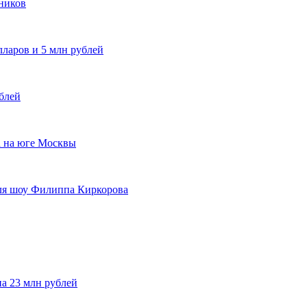
дников
лларов и 5 млн рублей
блей
а на юге Москвы
ля шоу Филиппа Киркорова
а 23 млн рублей