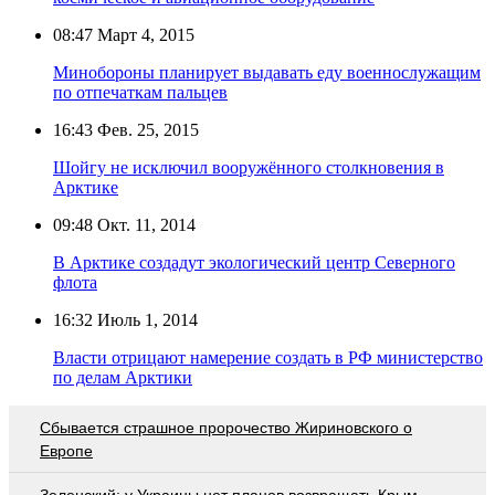
08:47
Март 4, 2015
Минобороны планирует выдавать еду военнослужащим
по отпечаткам пальцев
16:43
Фев. 25, 2015
Шойгу не исключил вооружённого столкновения в
Арктике
09:48
Окт. 11, 2014
В Арктике создадут экологический центр Северного
флота
16:32
Июль 1, 2014
Власти отрицают намерение создать в РФ министерство
по делам Арктики
Сбывается страшное пророчество Жириновского о
Европе
Зеленский: у Украины нет планов возвращать Крым