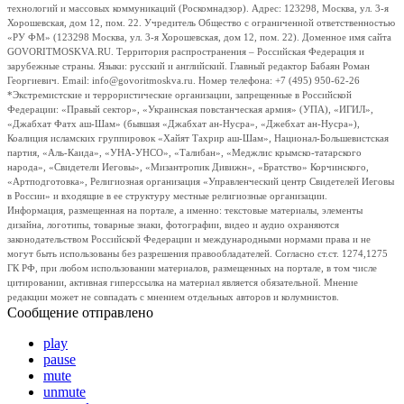
технологий и массовых коммуникаций (Роскомнадзор). Адрес: 123298, Москва, ул. 3-я
Хорошевская, дом 12, пом. 22. Учредитель Общество с ограниченной ответственностью
«РУ ФМ» (123298 Москва, ул. 3-я Хорошевская, дом 12, пом. 22). Доменное имя сайта
GOVORITMOSKVA.RU. Территория распространения – Российская Федерация и
зарубежные страны. Языки: русский и английский. Главный редактор Бабаян Роман
Георгиевич. Email: info@govoritmoskva.ru. Номер телефона: +7 (495) 950-62-26
*Экстремистские и террористические организации, запрещенные в Российской
Федерации: «Правый сектор», «Украинская повстанческая армия» (УПА), «ИГИЛ»,
«Джабхат Фатх аш-Шам» (бывшая «Джабхат ан-Нусра», «Джебхат ан-Нусра»),
Коалиция исламских группировок «Хайят Тахрир аш-Шам», Национал-Большевистская
партия, «Аль-Каида», «УНА-УНСО», «Талибан», «Меджлис крымско-татарского
народа», «Свидетели Иеговы», «Мизантропик Дивижн», «Братство» Корчинского,
«Артподготовка», Религиозная организация «Управленческий центр Свидетелей Иеговы
в России» и входящие в ее структуру местные религиозные организации.
Информация, размещенная на портале, а именно: текстовые материалы, элементы
дизайна, логотипы, товарные знаки, фотографии, видео и аудио охраняются
законодательством Российской Федерации и международными нормами права и не
могут быть использованы без разрешения правообладателей. Согласно ст.ст. 1274,1275
ГК РФ, при любом использовании материалов, размещенных на портале, в том числе
цитировании, активная гиперссылка на материал является обязательной. Мнение
редакции может не совпадать с мнением отдельных авторов и колумнистов.
Сообщение отправлено
play
pause
mute
unmute