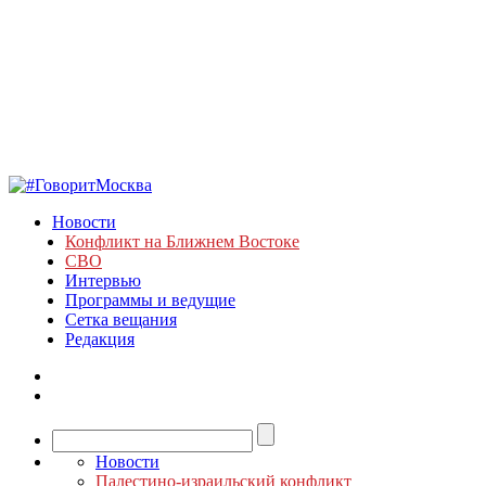
Новости
Конфликт на Ближнем Востоке
СВО
Интервью
Программы и ведущие
Сетка вещания
Редакция
Новости
Палестино-израильский конфликт