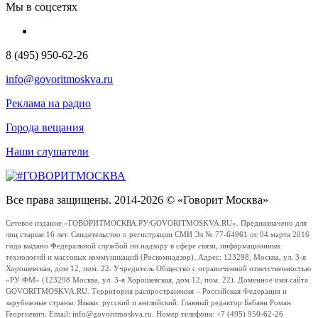
Мы в соцсетях
8 (495) 950-62-26
info@govoritmoskva.ru
Реклама на радио
Города вещания
Наши слушатели
Все права защищены. 2014-2026 © «Говорит Москва»
Сетевое издание «ГОВОРИТМОСКВА.РУ/GOVORITMOSKVA.RU». Предназначено для
лиц старше 16 лет. Свидетельство о регистрации СМИ Эл № 77-64961 от 04 марта 2016
года выдано Федеральной службой по надзору в сфере связи, информационных
технологий и массовых коммуникаций (Роскомнадзор). Адрес: 123298, Москва, ул. 3-я
Хорошевская, дом 12, пом. 22. Учредитель Общество с ограниченной ответственностью
«РУ ФМ» (123298 Москва, ул. 3-я Хорошевская, дом 12, пом. 22). Доменное имя сайта
GOVORITMOSKVA.RU. Территория распространения – Российская Федерация и
зарубежные страны. Языки: русский и английский. Главный редактор Бабаян Роман
Георгиевич. Email: info@govoritmoskva.ru. Номер телефона: +7 (495) 950-62-26