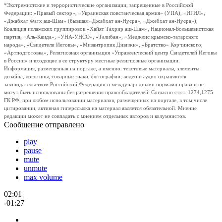
*Экстремистские и террористические организации, запрещенные в Российской
Федерации: «Правый сектор», «Украинская повстанческая армия» (УПА), «ИГИЛ»,
«Джабхат Фатх аш-Шам» (бывшая «Джабхат ан-Нусра», «Джебхат ан-Нусра»),
Коалиция исламских группировок «Хайят Тахрир аш-Шам», Национал-Большевистская
партия, «Аль-Каида», «УНА-УНСО», «Талибан», «Меджлис крымско-татарского
народа», «Свидетели Иеговы», «Мизантропик Дивижн», «Братство» Корчинского,
«Артподготовка», Религиозная организация «Управленческий центр Свидетелей Иеговы
в России» и входящие в ее структуру местные религиозные организации.
Информация, размещенная на портале, а именно: текстовые материалы, элементы
дизайна, логотипы, товарные знаки, фотографии, видео и аудио охраняются
законодательством Российской Федерации и международными нормами права и не
могут быть использованы без разрешения правообладателей. Согласно ст.ст. 1274,1275
ГК РФ, при любом использовании материалов, размещенных на портале, в том числе
цитировании, активная гиперссылка на материал является обязательной. Мнение
редакции может не совпадать с мнением отдельных авторов и колумнистов.
Сообщение отправлено
play
pause
mute
unmute
max volume
02:01
-01:27