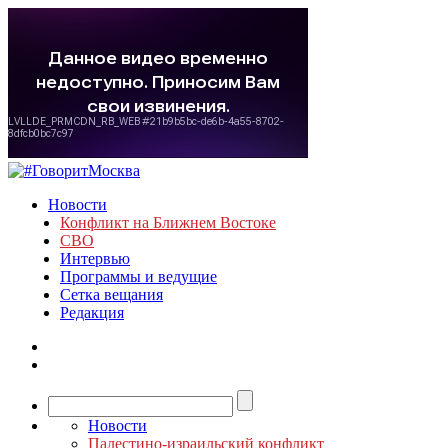
Новости
Конфликт на Ближнем Востоке
СВО
Интервью
Программы и ведущие
Сетка вещания
Редакция
Новости
Палестино-израильский конфликт