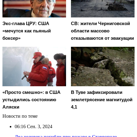
Экс-глава ЦРУ: США
СВ: жители Черниговской
«мечутся как пьяный
области массово
боксер»
отказываются от эвакуации
«Просто смешно»: в США
В Туве зафиксировали
устыдились состоянию
землетрясение магнитудой
Аляски
4,1
Новости по теме
06:16
Сен. 3, 2024
Два человека погибли при пожаре в Ставрополе