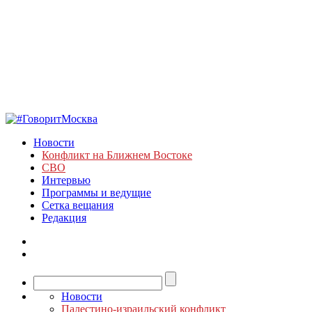
Новости
Конфликт на Ближнем Востоке
СВО
Интервью
Программы и ведущие
Сетка вещания
Редакция
Новости
Палестино-израильский конфликт