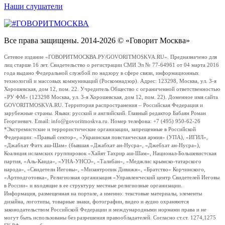
Наши слушатели
Все права защищены. 2014-2026 © «Говорит Москва»
Сетевое издание «ГОВОРИТМОСКВА.РУ/GOVORITMOSKVA.RU». Предназначено для
лиц старше 16 лет. Свидетельство о регистрации СМИ Эл № 77-64961 от 04 марта 2016
года выдано Федеральной службой по надзору в сфере связи, информационных
технологий и массовых коммуникаций (Роскомнадзор). Адрес: 123298, Москва, ул. 3-я
Хорошевская, дом 12, пом. 22. Учредитель Общество с ограниченной ответственностью
«РУ ФМ» (123298 Москва, ул. 3-я Хорошевская, дом 12, пом. 22). Доменное имя сайта
GOVORITMOSKVA.RU. Территория распространения – Российская Федерация и
зарубежные страны. Языки: русский и английский. Главный редактор Бабаян Роман
Георгиевич. Email: info@govoritmoskva.ru. Номер телефона: +7 (495) 950-62-26
*Экстремистские и террористические организации, запрещенные в Российской
Федерации: «Правый сектор», «Украинская повстанческая армия» (УПА), «ИГИЛ»,
«Джабхат Фатх аш-Шам» (бывшая «Джабхат ан-Нусра», «Джебхат ан-Нусра»),
Коалиция исламских группировок «Хайят Тахрир аш-Шам», Национал-Большевистская
партия, «Аль-Каида», «УНА-УНСО», «Талибан», «Меджлис крымско-татарского
народа», «Свидетели Иеговы», «Мизантропик Дивижн», «Братство» Корчинского,
«Артподготовка», Религиозная организация «Управленческий центр Свидетелей Иеговы
в России» и входящие в ее структуру местные религиозные организации.
Информация, размещенная на портале, а именно: текстовые материалы, элементы
дизайна, логотипы, товарные знаки, фотографии, видео и аудио охраняются
законодательством Российской Федерации и международными нормами права и не
могут быть использованы без разрешения правообладателей. Согласно ст.ст. 1274,1275