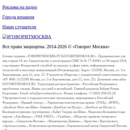
Реклама на радио
Города вещания
Наши слушатели
Все права защищены. 2014-2026 © «Говорит Москва»
Сетевое издание «ГОВОРИТМОСКВА.РУ/GOVORITMOSKVA.RU». Предназначено для
лиц старше 16 лет. Свидетельство о регистрации СМИ Эл № 77-64961 от 04 марта 2016
года выдано Федеральной службой по надзору в сфере связи, информационных
технологий и массовых коммуникаций (Роскомнадзор). Адрес: 123298, Москва, ул. 3-я
Хорошевская, дом 12, пом. 22. Учредитель Общество с ограниченной ответственностью
«РУ ФМ» (123298 Москва, ул. 3-я Хорошевская, дом 12, пом. 22). Доменное имя сайта
GOVORITMOSKVA.RU. Территория распространения – Российская Федерация и
зарубежные страны. Языки: русский и английский. Главный редактор Бабаян Роман
Георгиевич. Email: info@govoritmoskva.ru. Номер телефона: +7 (495) 950-62-26
*Экстремистские и террористические организации, запрещенные в Российской
Федерации: «Правый сектор», «Украинская повстанческая армия» (УПА), «ИГИЛ»,
«Джабхат Фатх аш-Шам» (бывшая «Джабхат ан-Нусра», «Джебхат ан-Нусра»),
Коалиция исламских группировок «Хайят Тахрир аш-Шам», Национал-Большевистская
партия, «Аль-Каида», «УНА-УНСО», «Талибан», «Меджлис крымско-татарского
народа», «Свидетели Иеговы», «Мизантропик Дивижн», «Братство» Корчинского,
«Артподготовка», Религиозная организация «Управленческий центр Свидетелей Иеговы