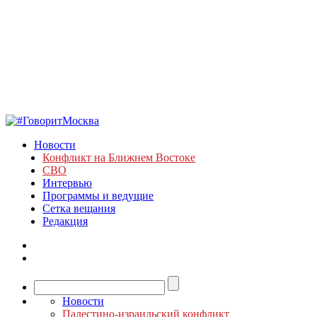
Новости
Конфликт на Ближнем Востоке
СВО
Интервью
Программы и ведущие
Сетка вещания
Редакция
Новости
Палестино-израильский конфликт