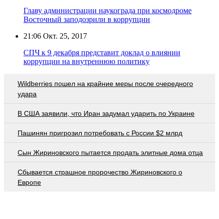
Главу администрации наукограда при космодроме
Восточный заподозрили в коррупции
21:06
Окт. 25, 2017
СПЧ к 9 декабря представит доклад о влиянии
коррупции на внутреннюю политику
Wildberries пошел на крайние меры после очередного
удара
В США заявили, что Иран задумал ударить по Украине
Пашинян пригрозил потребовать c России $2 млрд
Сын Жириновского пытается продать элитные дома отца
Сбывается страшное пророчество Жириновского о
Европе