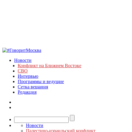
Новости
Конфликт на Ближнем Востоке
СВО
Интервью
Программы и ведущие
Сетка вещания
Редакция
Новости
Палестино-израильский конфликт