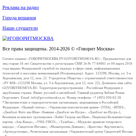
Реклама на радио
Города вещания
Наши слушатели
Все права защищены. 2014-2026 © «Говорит Москва»
Сетевое издание «ГОВОРИТМОСКВА.РУ/GOVORITMOSKVA.RU». Предназначено для
лиц старше 16 лет. Свидетельство о регистрации СМИ Эл № 77-64961 от 04 марта 2016
года выдано Федеральной службой по надзору в сфере связи, информационных
технологий и массовых коммуникаций (Роскомнадзор). Адрес: 123298, Москва, ул. 3-я
Хорошевская, дом 12, пом. 22. Учредитель Общество с ограниченной ответственностью
«РУ ФМ» (123298 Москва, ул. 3-я Хорошевская, дом 12, пом. 22). Доменное имя сайта
GOVORITMOSKVA.RU. Территория распространения – Российская Федерация и
зарубежные страны. Языки: русский и английский. Главный редактор Бабаян Роман
Георгиевич. Email: info@govoritmoskva.ru. Номер телефона: +7 (495) 950-62-26
*Экстремистские и террористические организации, запрещенные в Российской
Федерации: «Правый сектор», «Украинская повстанческая армия» (УПА), «ИГИЛ»,
«Джабхат Фатх аш-Шам» (бывшая «Джабхат ан-Нусра», «Джебхат ан-Нусра»),
Коалиция исламских группировок «Хайят Тахрир аш-Шам», Национал-Большевистская
партия, «Аль-Каида», «УНА-УНСО», «Талибан», «Меджлис крымско-татарского
народа», «Свидетели Иеговы», «Мизантропик Дивижн», «Братство» Корчинского,
«Артподготовка», Религиозная организация «Управленческий центр Свидетелей Иеговы