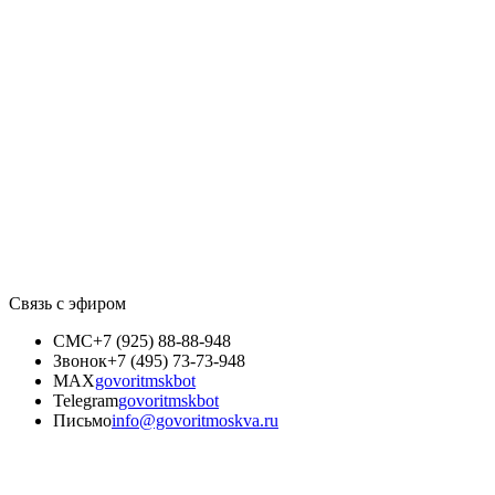
Связь с эфиром
СМС
+7 (925) 88-88-948
Звонок
+7 (495) 73-73-948
MAX
govoritmskbot
Telegram
govoritmskbot
Письмо
info@govoritmoskva.ru