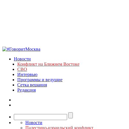
Новости
Конфликт на Ближнем Востоке
СВО
Интервью
Программы и ведущие
Сетка вещания
Редакция
Новости
Палестино-израильский конфликт