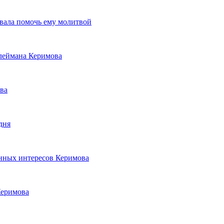
вала помочь ему молитвой
леймана Керимова
ва
дня
нных интересов Керимова
Керимова