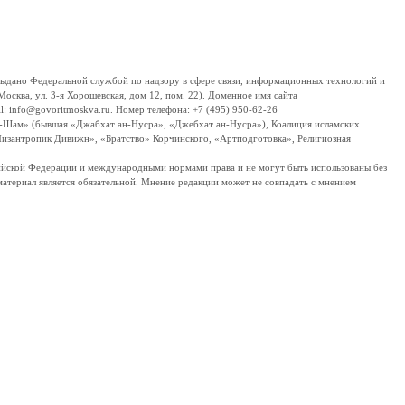
дано Федеральной службой по надзору в сфере связи, информационных технологий и
сква, ул. 3-я Хорошевская, дом 12, пом. 22). Доменное имя сайта
 info@govoritmoskva.ru. Номер телефона: +7 (495) 950-62-26
ш-Шам» (бывшая «Джабхат ан-Нусра», «Джебхат ан-Нусра»), Коалиция исламских
изантропик Дивижн», «Братство» Корчинского, «Артподготовка», Религиозная
ссийской Федерации и международными нормами права и не могут быть использованы без
материал является обязательной. Мнение редакции может не совпадать с мнением