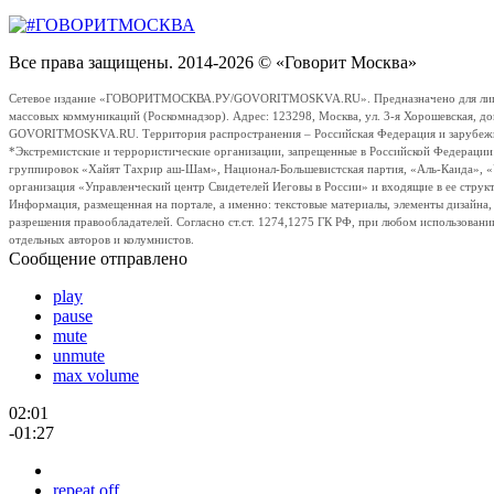
Все права защищены. 2014-2026 © «Говорит Москва»
Сетевое издание «ГОВОРИТМОСКВА.РУ/GOVORITMOSKVA.RU». Предназначено для лиц стар
массовых коммуникаций (Роскомнадзор). Адрес: 123298, Москва, ул. 3-я Хорошевская, д
GOVORITMOSKVA.RU. Территория распространения – Российская Федерация и зарубежные с
*Экстремистские и террористические организации, запрещенные в Российской Федераци
группировок «Хайят Тахрир аш-Шам», Национал-Большевистская партия, «Аль-Каида», 
организация «Управленческий центр Свидетелей Иеговы в России» и входящие в ее струк
Информация, размещенная на портале, а именно: текстовые материалы, элементы дизайна
разрешения правообладателей. Согласно ст.ст. 1274,1275 ГК РФ, при любом использовани
отдельных авторов и колумнистов.
Сообщение отправлено
play
pause
mute
unmute
max volume
02:01
-01:27
repeat off