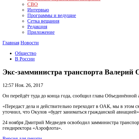
СВО
Интервью
Программы и ведущие
Сетка вещания
Редакция
Приложение
Главная
Новости
Общество
В России
Экс-замминистра транспорта Валерий 
12:57
Ноя. 26, 2017
Он перейдёт туда до конца года, сообщил глава Объединённо
«Передаст дела и действительно переходит в ОАК, мы в этом 
уточнил, что Окулов «будет заниматься гражданской авиацией»
24 ноября Дмитрий Медведев освободил замминистра транспорта
гендиректора «Аэрофлота».
Версия для печати