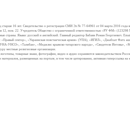
ше 16 лет. Свидетельство о регистрации СМИ Эл № 77-64961 от 04 марта 2016 года вы
ом 12, пом. 22. Учредитель Общество с ограниченной ответственностью «РУ ФМ» (123298 Мо
траны. Языки: русский и английский. Главный редактор Бабаян Роман Георгиевич. Email:
и: «Правый сектор», «Украинская повстанческая армия» (УПА), «ИГИЛ», «Джабхат Фатх а
«УНА-УНСО», «Талибан», «Меджлис крымско-татарского народа», «Свидетели Иеговы», «М
туру местные религиозные организации.
, логотипы, товарные знаки, фотографии, видео и аудио охраняются законодательством Ро
и материалов, размещенных на портале, в том числе цитировании, активная гиперссылка на 