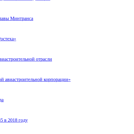
главы Минтранса
Ростеха»
виастроительной отрасли
ой авиастроительной корпорации»
да
 в 2018 году