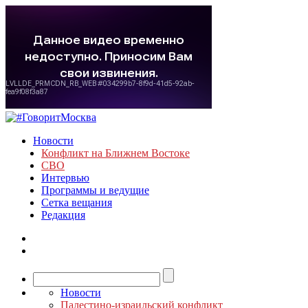
Новости
Конфликт на Ближнем Востоке
СВО
Интервью
Программы и ведущие
Сетка вещания
Редакция
Новости
Палестино-израильский конфликт