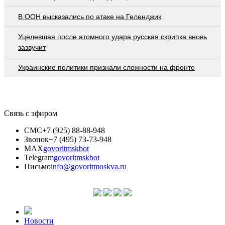
В ООН высказались по атаке на Геленджик
Уцелевшая после атомного удара русская скрипка вновь
зазвучит
Украинские политики признали сложности на фронте
Связь с эфиром
СМС
+7 (925) 88-88-948
Звонок
+7 (495) 73-73-948
MAX
govoritmskbot
Telegram
govoritmskbot
Письмо
info@govoritmoskva.ru
Новости