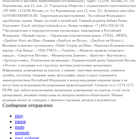
технологий и массовых коммуникаций (Роскомнадзор). Адрес: 123298, Москва, ул. 3-я
Хорошевская, дом 12, пом. 22. Учредитель Общество с ограниченной ответственностью
«РУ ФМ» (123298 Москва, ул. 3-я Хорошевская, дом 12, пом. 22). Доменное имя сайта
GOVORITMOSKVA.RU. Территория распространения – Российская Федерация и
зарубежные страны. Языки: русский и английский. Главный редактор Бабаян Роман
Георгиевич. Email: info@govoritmoskva.ru. Номер телефона: +7 (495) 950-62-26
*Экстремистские и террористические организации, запрещенные в Российской
Федерации: «Правый сектор», «Украинская повстанческая армия» (УПА), «ИГИЛ»,
«Джабхат Фатх аш-Шам» (бывшая «Джабхат ан-Нусра», «Джебхат ан-Нусра»),
Коалиция исламских группировок «Хайят Тахрир аш-Шам», Национал-Большевистская
партия, «Аль-Каида», «УНА-УНСО», «Талибан», «Меджлис крымско-татарского
народа», «Свидетели Иеговы», «Мизантропик Дивижн», «Братство» Корчинского,
«Артподготовка», Религиозная организация «Управленческий центр Свидетелей Иеговы
в России» и входящие в ее структуру местные религиозные организации.
Информация, размещенная на портале, а именно: текстовые материалы, элементы
дизайна, логотипы, товарные знаки, фотографии, видео и аудио охраняются
законодательством Российской Федерации и международными нормами права и не
могут быть использованы без разрешения правообладателей. Согласно ст.ст. 1274,1275
ГК РФ, при любом использовании материалов, размещенных на портале, в том числе
цитировании, активная гиперссылка на материал является обязательной. Мнение
редакции может не совпадать с мнением отдельных авторов и колумнистов.
Сообщение отправлено
play
pause
mute
unmute
max volume