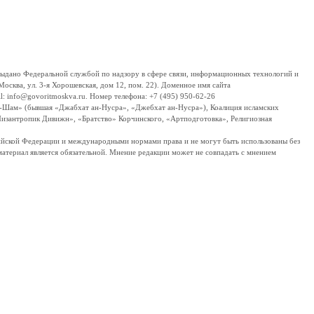
дано Федеральной службой по надзору в сфере связи, информационных технологий и
сква, ул. 3-я Хорошевская, дом 12, пом. 22). Доменное имя сайта
 info@govoritmoskva.ru. Номер телефона: +7 (495) 950-62-26
ш-Шам» (бывшая «Джабхат ан-Нусра», «Джебхат ан-Нусра»), Коалиция исламских
изантропик Дивижн», «Братство» Корчинского, «Артподготовка», Религиозная
ссийской Федерации и международными нормами права и не могут быть использованы без
материал является обязательной. Мнение редакции может не совпадать с мнением