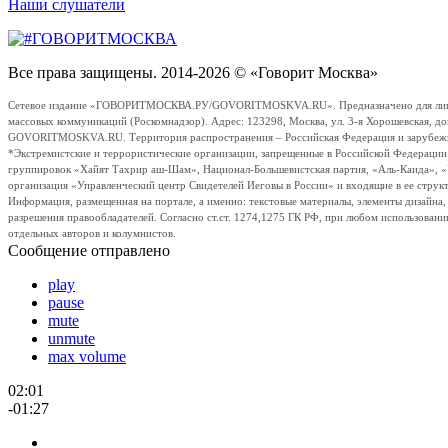
Наши слушатели
Все права защищены. 2014-2026 © «Говорит Москва»
Сетевое издание «ГОВОРИТМОСКВА.РУ/GOVORITMOSKVA.RU». Предназначено для лиц стар
массовых коммуникаций (Роскомнадзор). Адрес: 123298, Москва, ул. 3-я Хорошевская, д
GOVORITMOSKVA.RU. Территория распространения – Российская Федерация и зарубежные с
*Экстремистские и террористические организации, запрещенные в Российской Федераци
группировок «Хайят Тахрир аш-Шам», Национал-Большевистская партия, «Аль-Каида», 
организация «Управленческий центр Свидетелей Иеговы в России» и входящие в ее струк
Информация, размещенная на портале, а именно: текстовые материалы, элементы дизайна
разрешения правообладателей. Согласно ст.ст. 1274,1275 ГК РФ, при любом использовани
отдельных авторов и колумнистов.
Сообщение отправлено
play
pause
mute
unmute
max volume
02:01
-01:27