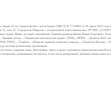
ше 16 лет. Свидетельство о регистрации СМИ Эл № 77-64961 от 04 марта 2016 года вы
ом 12, пом. 22. Учредитель Общество с ограниченной ответственностью «РУ ФМ» (123298 Мо
траны. Языки: русский и английский. Главный редактор Бабаян Роман Георгиевич. Email:
и: «Правый сектор», «Украинская повстанческая армия» (УПА), «ИГИЛ», «Джабхат Фатх а
«УНА-УНСО», «Талибан», «Меджлис крымско-татарского народа», «Свидетели Иеговы», «М
туру местные религиозные организации.
, логотипы, товарные знаки, фотографии, видео и аудио охраняются законодательством Ро
и материалов, размещенных на портале, в том числе цитировании, активная гиперссылка на 