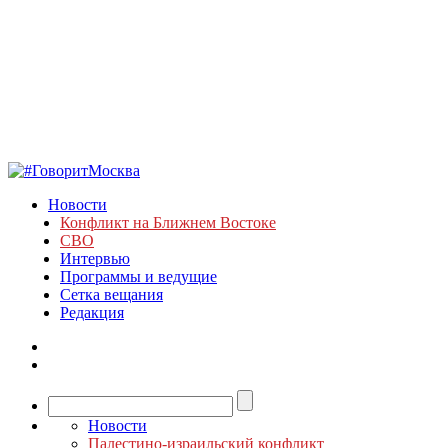
Новости
Конфликт на Ближнем Востоке
СВО
Интервью
Программы и ведущие
Сетка вещания
Редакция
Новости
Палестино-израильский конфликт