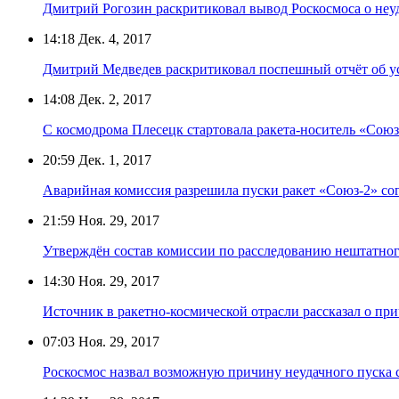
Дмитрий Рогозин раскритиковал вывод Роскосмоса о неу
14:18
Дек. 4, 2017
Дмитрий Медведев раскритиковал поспешный отчёт об 
14:08
Дек. 2, 2017
С космодрома Плесецк стартовала ракета-носитель «Союз
20:59
Дек. 1, 2017
Аварийная комиссия разрешила пуски ракет «Союз-2» со
21:59
Ноя. 29, 2017
Утверждён состав комиссии по расследованию нештатног
14:30
Ноя. 29, 2017
Источник в ракетно-космической отрасли рассказал о пр
07:03
Ноя. 29, 2017
Роскосмос назвал возможную причину неудачного пуска 