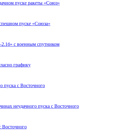
дачном пуске ракеты «Союз»
успешном пуске «Союза»
-2.1б» с военным спутником
гласно графику
о пуска с Восточного
ичинах неудачного пуска с Восточного
с Восточного