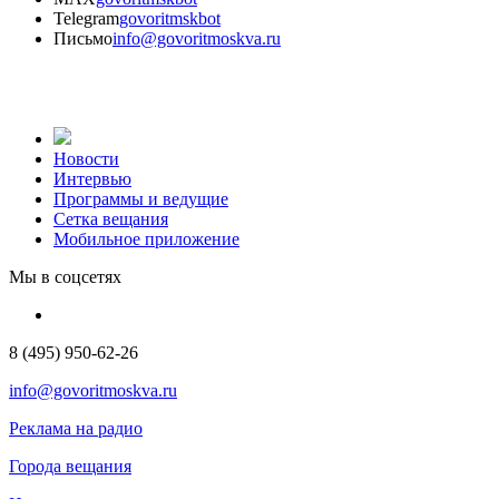
Telegram
govoritmskbot
Письмо
info@govoritmoskva.ru
Новости
Интервью
Программы и ведущие
Сетка вещания
Мобильное приложение
Мы в соцсетях
8 (495) 950-62-26
info@govoritmoskva.ru
Реклама на радио
Города вещания