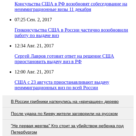
Консульства США в РФ возобновят собеседование на
неиммиграционные визы 11 декабря
07:25
Сен. 2, 2017
Генконсульства США в России частично возобновили
работу по выдаче виз
12:34
Авг. 21, 2017
Сергей Лавров готовит ответ на решение США
приостановить выдачу виз в РФ
12:00
Авг. 21, 2017
США с 23 августа приостанавливают выдачу
неиммиграционных виз по всей России
В России грибники наткнулись на «кричащее» дерево
После удара по Киеву жители заговорили на русском
"Не первая жертва" Кто стоит за убийством ребенка под
Петербургом