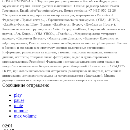
GOVORITMOSKVA.RU. Территория распространения – Российская Федерация и
зарубежные страны. Языки: русский и английский. Главный редактор Бабаян Роман
Георгиевич. Email: info@govoritmoskva.ru. Номер телефона: +7 (495) 950-62-26
*Экстремистские и террористические организации, запрещенные в Российской
Федерации: «Правый сектор», «Украинская повстанческая армия» (УПА), «ИГИЛ»,
«Джабхат Фатх аш-Шам» (бывшая «Джабхат ан-Нусра», «Джебхат ан-Нусра»),
Коалиция исламских группировок «Хайят Тахрир аш-Шам», Национал-Большевистская
партия, «Аль-Каида», «УНА-УНСО», «Талибан», «Меджлис крымско-татарского
народа», «Свидетели Иеговы», «Мизантропик Дивижн», «Братство» Корчинского,
«Артподготовка», Религиозная организация «Управленческий центр Свидетелей Иеговы
в России» и входящие в ее структуру местные религиозные организации.
Информация, размещенная на портале, а именно: текстовые материалы, элементы
дизайна, логотипы, товарные знаки, фотографии, видео и аудио охраняются
законодательством Российской Федерации и международными нормами права и не
могут быть использованы без разрешения правообладателей. Согласно ст.ст. 1274,1275
ГК РФ, при любом использовании материалов, размещенных на портале, в том числе
цитировании, активная гиперссылка на материал является обязательной. Мнение
редакции может не совпадать с мнением отдельных авторов и колумнистов.
Сообщение отправлено
play
pause
mute
unmute
max volume
02:01