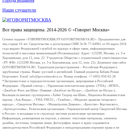
Города вещания
Наши слушатели
Все права защищены. 2014-2026 © «Говорит Москва»
Сетевое издание «ГОВОРИТМОСКВА.РУ/GOVORITMOSKVA.RU». Предназначено для
лиц старше 16 лет. Свидетельство о регистрации СМИ Эл № 77-64961 от 04 марта 2016
года выдано Федеральной службой по надзору в сфере связи, информационных
технологий и массовых коммуникаций (Роскомнадзор). Адрес: 123298, Москва, ул. 3-я
Хорошевская, дом 12, пом. 22. Учредитель Общество с ограниченной ответственностью
«РУ ФМ» (123298 Москва, ул. 3-я Хорошевская, дом 12, пом. 22). Доменное имя сайта
GOVORITMOSKVA.RU. Территория распространения – Российская Федерация и
зарубежные страны. Языки: русский и английский. Главный редактор Бабаян Роман
Георгиевич. Email: info@govoritmoskva.ru. Номер телефона: +7 (495) 950-62-26
*Экстремистские и террористические организации, запрещенные в Российской
Федерации: «Правый сектор», «Украинская повстанческая армия» (УПА), «ИГИЛ»,
«Джабхат Фатх аш-Шам» (бывшая «Джабхат ан-Нусра», «Джебхат ан-Нусра»),
Коалиция исламских группировок «Хайят Тахрир аш-Шам», Национал-Большевистская
партия, «Аль-Каида», «УНА-УНСО», «Талибан», «Меджлис крымско-татарского
народа», «Свидетели Иеговы», «Мизантропик Дивижн», «Братство» Корчинского,
«Артподготовка», Религиозная организация «Управленческий центр Свидетелей Иеговы
в России» и входящие в ее структуру местные религиозные организации.
Информация, размещенная на портале, а именно: текстовые материалы, элементы
дизайна, логотипы, товарные знаки, фотографии, видео и аудио охраняются
законодательством Российской Федерации и международными нормами права и не