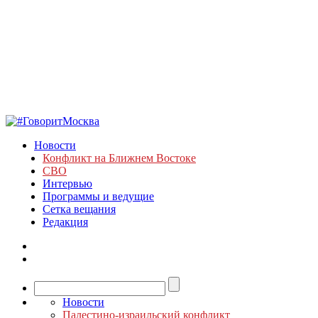
Новости
Конфликт на Ближнем Востоке
СВО
Интервью
Программы и ведущие
Сетка вещания
Редакция
Новости
Палестино-израильский конфликт