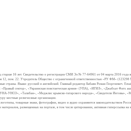
ше 16 лет. Свидетельство о регистрации СМИ Эл № 77-64961 от 04 марта 2016 года вы
ом 12, пом. 22. Учредитель Общество с ограниченной ответственностью «РУ ФМ» (123298 Мо
траны. Языки: русский и английский. Главный редактор Бабаян Роман Георгиевич. Email:
и: «Правый сектор», «Украинская повстанческая армия» (УПА), «ИГИЛ», «Джабхат Фатх а
«УНА-УНСО», «Талибан», «Меджлис крымско-татарского народа», «Свидетели Иеговы», «М
туру местные религиозные организации.
, логотипы, товарные знаки, фотографии, видео и аудио охраняются законодательством Ро
и материалов, размещенных на портале, в том числе цитировании, активная гиперссылка на 