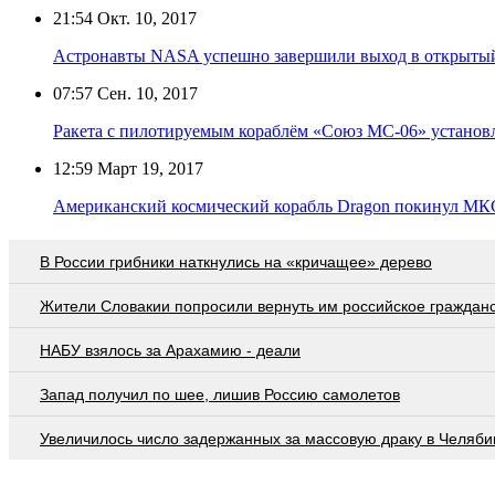
21:54
Окт. 10, 2017
Астронавты NASA успешно завершили выход в открыты
07:57
Сен. 10, 2017
Ракета с пилотируемым кораблём «Союз МС-06» установл
12:59
Март 19, 2017
Американский космический корабль Dragon покинул МКС
В России грибники наткнулись на «кричащее» дерево
Жители Словакии попросили вернуть им российское граждан
НАБУ взялось за Арахамию - деали
Запад получил по шее, лишив Россию самолетов
Увеличилось число задержанных за массовую драку в Челяби