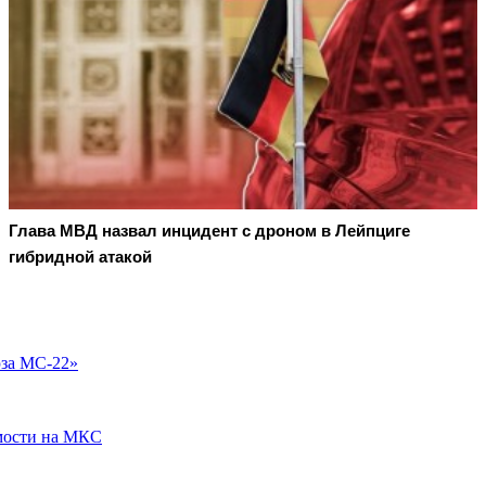
Глава МВД назвал инцидент с дроном в Лейпциге
гибридной атакой
юза МС-22»
омости на МКС