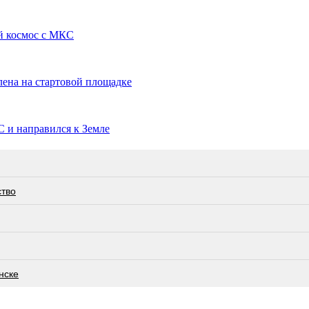
й космос с МКС
ена на стартовой площадке
 и направился к Земле
ство
нске