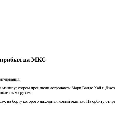
о прибыл на МКС
орудования.
м манипулятором произвели астронавты Марк Ванде Хай и Джозеф
 полезным грузом.
з», на борту которого находится новый экипаж. На орбиту отп