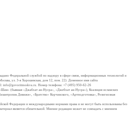
дано Федеральной службой по надзору в сфере связи, информационных технологий и
сква, ул. 3-я Хорошевская, дом 12, пом. 22). Доменное имя сайта
 info@govoritmoskva.ru. Номер телефона: +7 (495) 950-62-26
ш-Шам» (бывшая «Джабхат ан-Нусра», «Джебхат ан-Нусра»), Коалиция исламских
изантропик Дивижн», «Братство» Корчинского, «Артподготовка», Религиозная
ссийской Федерации и международными нормами права и не могут быть использованы без
материал является обязательной. Мнение редакции может не совпадать с мнением