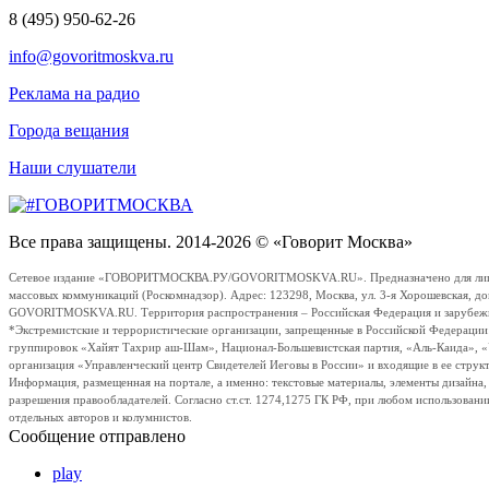
8 (495) 950-62-26
info@govoritmoskva.ru
Реклама на радио
Города вещания
Наши слушатели
Все права защищены. 2014-2026 © «Говорит Москва»
Сетевое издание «ГОВОРИТМОСКВА.РУ/GOVORITMOSKVA.RU». Предназначено для лиц стар
массовых коммуникаций (Роскомнадзор). Адрес: 123298, Москва, ул. 3-я Хорошевская, д
GOVORITMOSKVA.RU. Территория распространения – Российская Федерация и зарубежные с
*Экстремистские и террористические организации, запрещенные в Российской Федераци
группировок «Хайят Тахрир аш-Шам», Национал-Большевистская партия, «Аль-Каида», 
организация «Управленческий центр Свидетелей Иеговы в России» и входящие в ее струк
Информация, размещенная на портале, а именно: текстовые материалы, элементы дизайна
разрешения правообладателей. Согласно ст.ст. 1274,1275 ГК РФ, при любом использовани
отдельных авторов и колумнистов.
Сообщение отправлено
play