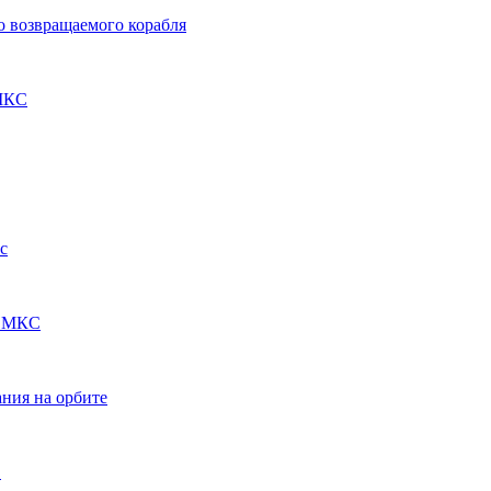
о возвращаемого корабля
 МКС
с
к МКС
ания на орбите
С