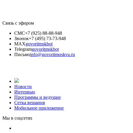
Связь с эфиром
СМС
+7 (925) 88-88-948
Звонок
+7 (495) 73-73-948
MAX
govoritmskbot
Telegram
govoritmskbot
Письмо
info@govoritmoskva.ru
Новости
Интервью
Программы и ведущие
Сетка вещания
Мобильное приложение
Мы в соцсетях