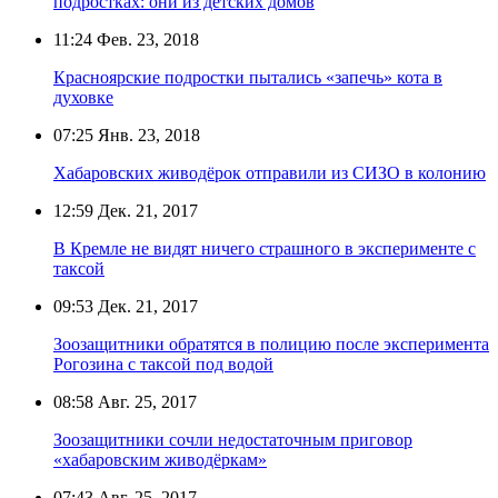
подростках: они из детских домов
11:24
Фев. 23, 2018
Красноярские подростки пытались «запечь» кота в
духовке
07:25
Янв. 23, 2018
Хабаровских живодёрок отправили из СИЗО в колонию
12:59
Дек. 21, 2017
В Кремле не видят ничего страшного в эксперименте с
таксой
09:53
Дек. 21, 2017
Зоозащитники обратятся в полицию после эксперимента
Рогозина с таксой под водой
08:58
Авг. 25, 2017
Зоозащитники сочли недостаточным приговор
«хабаровским живодёркам»
07:43
Авг. 25, 2017