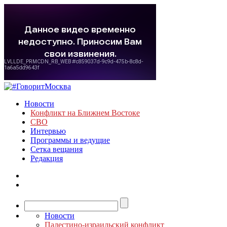
Новости
Конфликт на Ближнем Востоке
СВО
Интервью
Программы и ведущие
Сетка вещания
Редакция
Новости
Палестино-израильский конфликт