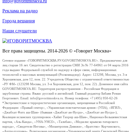
info@govoritmoskva.ru
Реклама на радио
Города вещания
Наши слушатели
Все права защищены. 2014-2026 © «Говорит Москва»
Сетевое издание «ГОВОРИТМОСКВА.РУ/GOVORITMOSKVA.RU». Предназначено для
лиц старше 16 лет. Свидетельство о регистрации СМИ Эл № 77-64961 от 04 марта 2016
года выдано Федеральной службой по надзору в сфере связи, информационных
технологий и массовых коммуникаций (Роскомнадзор). Адрес: 123298, Москва, ул. 3-я
Хорошевская, дом 12, пом. 22. Учредитель Общество с ограниченной ответственностью
«РУ ФМ» (123298 Москва, ул. 3-я Хорошевская, дом 12, пом. 22). Доменное имя сайта
GOVORITMOSKVA.RU. Территория распространения – Российская Федерация и
зарубежные страны. Языки: русский и английский. Главный редактор Бабаян Роман
Георгиевич. Email: info@govoritmoskva.ru. Номер телефона: +7 (495) 950-62-26
*Экстремистские и террористические организации, запрещенные в Российской
Федерации: «Правый сектор», «Украинская повстанческая армия» (УПА), «ИГИЛ»,
«Джабхат Фатх аш-Шам» (бывшая «Джабхат ан-Нусра», «Джебхат ан-Нусра»),
Коалиция исламских группировок «Хайят Тахрир аш-Шам», Национал-Большевистская
партия, «Аль-Каида», «УНА-УНСО», «Талибан», «Меджлис крымско-татарского
народа», «Свидетели Иеговы», «Мизантропик Дивижн», «Братство» Корчинского,
«Артподготовка», Религиозная организация «Управленческий центр Свидетелей Иеговы