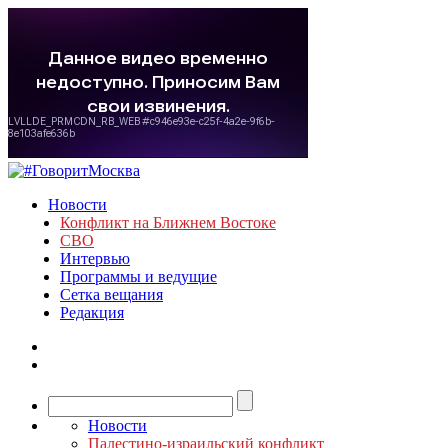
Новости
Конфликт на Ближнем Востоке
СВО
Интервью
Программы и ведущие
Сетка вещания
Редакция
Новости
Палестино-израильский конфликт