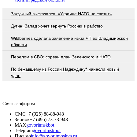
Залужный высказался: «Украине НАТО не светит»
Дугин: Запад хочет вернуть Россию в рабство
Wildberries cделала заявление из-за ЧП во Владимирской
области
Перелом в СВО: сорван план Зеленского и НАТО
По бежавшему из России Надеждину* нанесли новый
удар
Связь с эфиром
СМС
+7 (925) 88-88-948
Звонок
+7 (495) 73-73-948
MAX
govoritmskbot
Telegram
govoritmskbot
Письмо
info@govoritmoskva.ru