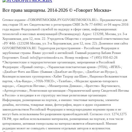
Все права защищены. 2014-2026 © «Говорит Москва»
Сетевое издание «ГОВОРИТМОСКВА.РУ/GOVORITMOSKVA.RU». Предназначено для
лиц старше 16 лет. Свидетельство о регистрации СМИ Эл № 77-64961 от 04 марта 2016
года выдано Федеральной службой по надзору в сфере связи, информационных
технологий и массовых коммуникаций (Роскомнадзор). Адрес: 123298, Москва, ул. 3-я
Хорошевская, дом 12, пом. 22. Учредитель Общество с ограниченной ответственностью
«РУ ФМ» (123298 Москва, ул. 3-я Хорошевская, дом 12, пом. 22). Доменное имя сайта
GOVORITMOSKVA.RU. Территория распространения – Российская Федерация и
зарубежные страны. Языки: русский и английский. Главный редактор Бабаян Роман
Георгиевич. Email: info@govoritmoskva.ru. Номер телефона: +7 (495) 950-62-26
*Экстремистские и террористические организации, запрещенные в Российской
Федерации: «Правый сектор», «Украинская повстанческая армия» (УПА), «ИГИЛ»,
«Джабхат Фатх аш-Шам» (бывшая «Джабхат ан-Нусра», «Джебхат ан-Нусра»),
Коалиция исламских группировок «Хайят Тахрир аш-Шам», Национал-Большевистская
партия, «Аль-Каида», «УНА-УНСО», «Талибан», «Меджлис крымско-татарского
народа», «Свидетели Иеговы», «Мизантропик Дивижн», «Братство» Корчинского,
«Артподготовка», Религиозная организация «Управленческий центр Свидетелей Иеговы
в России» и входящие в ее структуру местные религиозные организации.
Информация, размещенная на портале, а именно: текстовые материалы, элементы
дизайна, логотипы, товарные знаки, фотографии, видео и аудио охраняются
законодательством Российской Федерации и международными нормами права и не
могут быть использованы без разрешения правообладателей. Согласно ст.ст. 1274,1275
ГК РФ, при любом использовании материалов, размещенных на портале, в том числе
цитировании, активная гиперссылка на материал является обязательной. Мнение
редакции может не совпадать с мнением отдельных авторов и колумнистов.