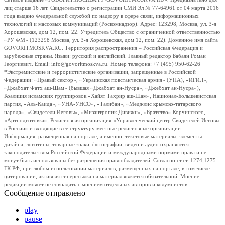
лиц старше 16 лет. Свидетельство о регистрации СМИ Эл № 77-64961 от 04 марта 2016
года выдано Федеральной службой по надзору в сфере связи, информационных
технологий и массовых коммуникаций (Роскомнадзор). Адрес: 123298, Москва, ул. 3-я
Хорошевская, дом 12, пом. 22. Учредитель Общество с ограниченной ответственностью
«РУ ФМ» (123298 Москва, ул. 3-я Хорошевская, дом 12, пом. 22). Доменное имя сайта
GOVORITMOSKVA.RU. Территория распространения – Российская Федерация и
зарубежные страны. Языки: русский и английский. Главный редактор Бабаян Роман
Георгиевич. Email: info@govoritmoskva.ru. Номер телефона: +7 (495) 950-62-26
*Экстремистские и террористические организации, запрещенные в Российской
Федерации: «Правый сектор», «Украинская повстанческая армия» (УПА), «ИГИЛ»,
«Джабхат Фатх аш-Шам» (бывшая «Джабхат ан-Нусра», «Джебхат ан-Нусра»),
Коалиция исламских группировок «Хайят Тахрир аш-Шам», Национал-Большевистская
партия, «Аль-Каида», «УНА-УНСО», «Талибан», «Меджлис крымско-татарского
народа», «Свидетели Иеговы», «Мизантропик Дивижн», «Братство» Корчинского,
«Артподготовка», Религиозная организация «Управленческий центр Свидетелей Иеговы
в России» и входящие в ее структуру местные религиозные организации.
Информация, размещенная на портале, а именно: текстовые материалы, элементы
дизайна, логотипы, товарные знаки, фотографии, видео и аудио охраняются
законодательством Российской Федерации и международными нормами права и не
могут быть использованы без разрешения правообладателей. Согласно ст.ст. 1274,1275
ГК РФ, при любом использовании материалов, размещенных на портале, в том числе
цитировании, активная гиперссылка на материал является обязательной. Мнение
редакции может не совпадать с мнением отдельных авторов и колумнистов.
Сообщение отправлено
play
pause