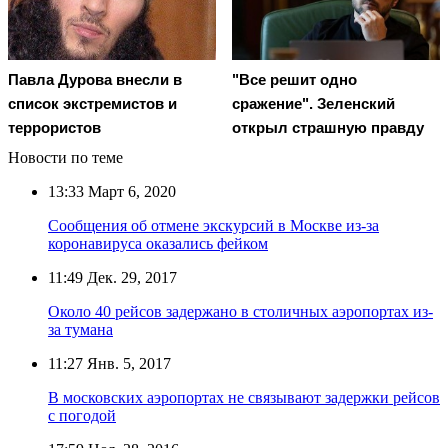
Павла Дурова внесли в
"Все решит одно
список экстремистов и
сражение". Зеленский
террористов
открыл страшную правду
Новости по теме
13:33
Март 6, 2020
Сообщения об отмене экскурсий в Москве из-за
коронавируса оказались фейком
11:49
Дек. 29, 2017
Около 40 рейсов задержано в столичных аэропортах из-
за тумана
11:27
Янв. 5, 2017
В московских аэропортах не связывают задержки рейсов
с погодой