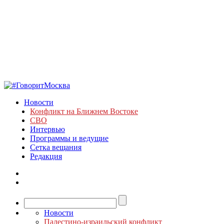
Новости
Конфликт на Ближнем Востоке
СВО
Интервью
Программы и ведущие
Сетка вещания
Редакция
Новости
Палестино-израильский конфликт