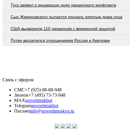
Туск заявил о решающих днях украинского конфликта
Сын Жириновского пытается продать элитные дома отца
США выдворили 110 украинцев с временной защитой
Путин восхитился отношениями России и Киргизии
Связь с эфиром
СМС
+7 (925) 88-88-948
Звонок
+7 (495) 73-73-948
MAX
govoritmskbot
Telegram
govoritmskbot
Письмо
info@govoritmoskva.ru