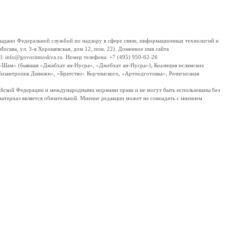
дано Федеральной службой по надзору в сфере связи, информационных технологий и
сква, ул. 3-я Хорошевская, дом 12, пом. 22). Доменное имя сайта
 info@govoritmoskva.ru. Номер телефона: +7 (495) 950-62-26
ш-Шам» (бывшая «Джабхат ан-Нусра», «Джебхат ан-Нусра»), Коалиция исламских
изантропик Дивижн», «Братство» Корчинского, «Артподготовка», Религиозная
ссийской Федерации и международными нормами права и не могут быть использованы без
материал является обязательной. Мнение редакции может не совпадать с мнением