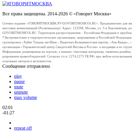
Все права защищены. 2014-2026 © «Говорит Москва»
Сетевое издание «ГОВОРИТМОСКВА.РУ/GOVORITMOSKVA.RU». Предназначено для лиц стар
массовых коммуникаций (Роскомнадзор). Адрес: 123298, Москва, ул. 3-я Хорошевская, д
GOVORITMOSKVA.RU. Территория распространения – Российская Федерация и зарубежные с
*Экстремистские и террористические организации, запрещенные в Российской Федераци
группировок «Хайят Тахрир аш-Шам», Национал-Большевистская партия, «Аль-Каида», 
организация «Управленческий центр Свидетелей Иеговы в России» и входящие в ее струк
Информация, размещенная на портале, а именно: текстовые материалы, элементы дизайна
разрешения правообладателей. Согласно ст.ст. 1274,1275 ГК РФ, при любом использовани
отдельных авторов и колумнистов.
Сообщение отправлено
play
pause
mute
unmute
max volume
02:01
-01:27
repeat off