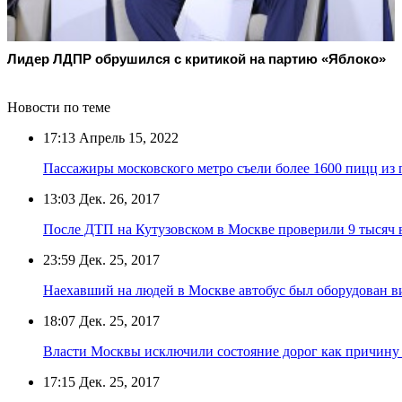
Лидер ЛДПР обрушился с критикой на партию «Яблоко»
Новости по теме
17:13
Апрель 15, 2022
Пассажиры московского метро съели более 1600 пицц из
13:03
Дек. 26, 2017
После ДТП на Кутузовском в Москве проверили 9 тысяч 
23:59
Дек. 25, 2017
Наехавший на людей в Москве автобус был оборудован в
18:07
Дек. 25, 2017
Власти Москвы исключили состояние дорог как причину
17:15
Дек. 25, 2017