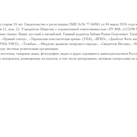
ше 16 лет. Свидетельство о регистрации СМИ Эл № 77-64961 от 04 марта 2016 года вы
ом 12, пом. 22. Учредитель Общество с ограниченной ответственностью «РУ ФМ» (123298 Мо
траны. Языки: русский и английский. Главный редактор Бабаян Роман Георгиевич. Email:
и: «Правый сектор», «Украинская повстанческая армия» (УПА), «ИГИЛ», «Джабхат Фатх а
«УНА-УНСО», «Талибан», «Меджлис крымско-татарского народа», «Свидетели Иеговы», «М
туру местные религиозные организации.
, логотипы, товарные знаки, фотографии, видео и аудио охраняются законодательством Ро
и материалов, размещенных на портале, в том числе цитировании, активная гиперссылка на 