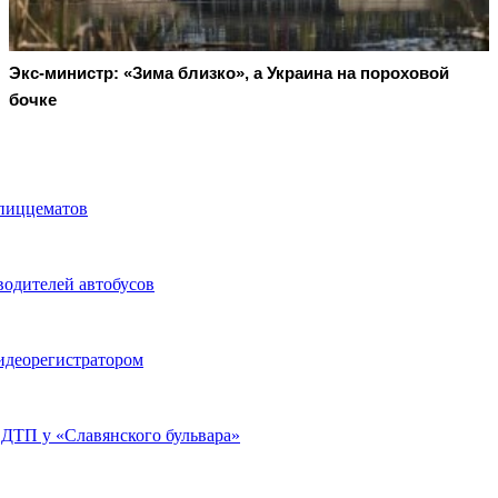
Экс-министр: «Зима близко», а Украина на пороховой
бочке
 пиццематов
водителей автобусов
идеорегистратором
 ДТП у «Славянского бульвара»