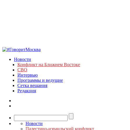
Новости
Конфликт на Ближнем Востоке
СВО
Интервью
Программы и ведущие
Сетка вещания
Редакция
Новости
Палестино-израильский конфликт