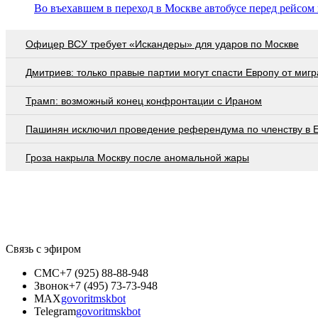
Во въехавшем в переход в Москве автобусе перед рейсо
Офицер ВСУ требует «Искандеры» для ударов по Москве
Дмитриев: только правые партии могут спасти Европу от мигр
Трамп: возможный конец конфронтации с Ираном
Пашинян исключил проведение референдума по членству в 
Гроза накрыла Москву после аномальной жары
Связь с эфиром
СМС
+7 (925) 88-88-948
Звонок
+7 (495) 73-73-948
MAX
govoritmskbot
Telegram
govoritmskbot