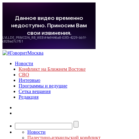
Новости
Конфликт на Ближнем Востоке
СВО
Интервью
Программы и ведущие
Сетка вещания
Редакция
Новости
Палестино-израильский конфликт