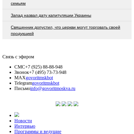
семьям
Запад назвал дату капитуляции Украины
Священник допустил, что церкви могут торговать своей
продукцией
Связь с эфиром
СМС
+7 (925) 88-88-948
Звонок
+7 (495) 73-73-948
MAX
govoritmskbot
Telegram
govoritmskbot
Письмо
info@govoritmoskva.ru
Новости
Интервью
Программы и ведущие