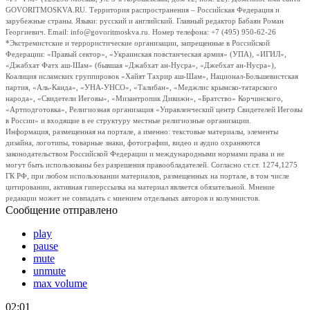
GOVORITMOSKVA.RU. Территория распространения – Российская Федерация и
зарубежные страны. Языки: русский и английский. Главный редактор Бабаян Роман
Георгиевич. Email: info@govoritmoskva.ru. Номер телефона: +7 (495) 950-62-26
*Экстремистские и террористические организации, запрещенные в Российской
Федерации: «Правый сектор», «Украинская повстанческая армия» (УПА), «ИГИЛ»,
«Джабхат Фатх аш-Шам» (бывшая «Джабхат ан-Нусра», «Джебхат ан-Нусра»),
Коалиция исламских группировок «Хайят Тахрир аш-Шам», Национал-Большевистская
партия, «Аль-Каида», «УНА-УНСО», «Талибан», «Меджлис крымско-татарского
народа», «Свидетели Иеговы», «Мизантропик Дивижн», «Братство» Корчинского,
«Артподготовка», Религиозная организация «Управленческий центр Свидетелей Иеговы
в России» и входящие в ее структуру местные религиозные организации.
Информация, размещенная на портале, а именно: текстовые материалы, элементы
дизайна, логотипы, товарные знаки, фотографии, видео и аудио охраняются
законодательством Российской Федерации и международными нормами права и не
могут быть использованы без разрешения правообладателей. Согласно ст.ст. 1274,1275
ГК РФ, при любом использовании материалов, размещенных на портале, в том числе
цитировании, активная гиперссылка на материал является обязательной. Мнение
редакции может не совпадать с мнением отдельных авторов и колумнистов.
Сообщение отправлено
play
pause
mute
unmute
max volume
02:01