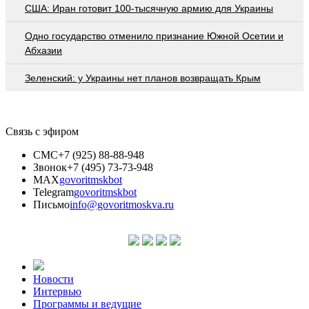
США: Иран готовит 100-тысячную армию для Украины
Одно государство отменило признание Южной Осетии и
Абхазии
Зеленский: у Украины нет планов возвращать Крым
Связь с эфиром
СМС
+7 (925) 88-88-948
Звонок
+7 (495) 73-73-948
MAX
govoritmskbot
Telegram
govoritmskbot
Письмо
info@govoritmoskva.ru
Новости
Интервью
Программы и ведущие