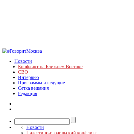
Новости
Конфликт на Ближнем Востоке
СВО
Интервью
Программы и ведущие
Сетка вещания
Редакция
Новости
Палестино-израильский конфликт