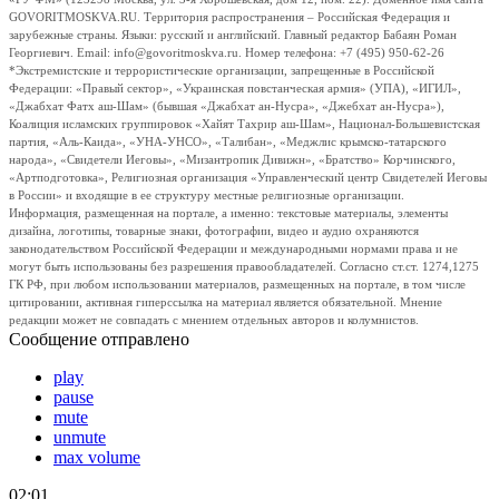
GOVORITMOSKVA.RU. Территория распространения – Российская Федерация и
зарубежные страны. Языки: русский и английский. Главный редактор Бабаян Роман
Георгиевич. Email: info@govoritmoskva.ru. Номер телефона: +7 (495) 950-62-26
*Экстремистские и террористические организации, запрещенные в Российской
Федерации: «Правый сектор», «Украинская повстанческая армия» (УПА), «ИГИЛ»,
«Джабхат Фатх аш-Шам» (бывшая «Джабхат ан-Нусра», «Джебхат ан-Нусра»),
Коалиция исламских группировок «Хайят Тахрир аш-Шам», Национал-Большевистская
партия, «Аль-Каида», «УНА-УНСО», «Талибан», «Меджлис крымско-татарского
народа», «Свидетели Иеговы», «Мизантропик Дивижн», «Братство» Корчинского,
«Артподготовка», Религиозная организация «Управленческий центр Свидетелей Иеговы
в России» и входящие в ее структуру местные религиозные организации.
Информация, размещенная на портале, а именно: текстовые материалы, элементы
дизайна, логотипы, товарные знаки, фотографии, видео и аудио охраняются
законодательством Российской Федерации и международными нормами права и не
могут быть использованы без разрешения правообладателей. Согласно ст.ст. 1274,1275
ГК РФ, при любом использовании материалов, размещенных на портале, в том числе
цитировании, активная гиперссылка на материал является обязательной. Мнение
редакции может не совпадать с мнением отдельных авторов и колумнистов.
Сообщение отправлено
play
pause
mute
unmute
max volume
02:01