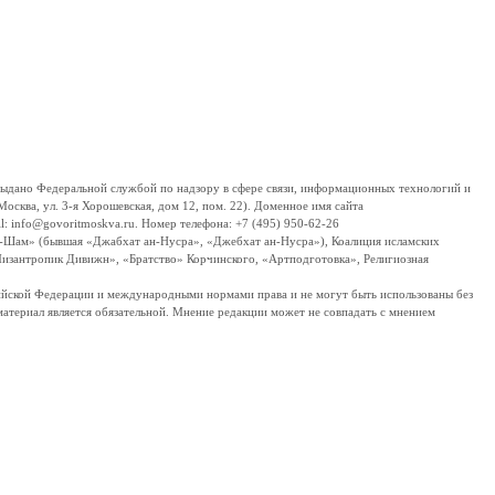
дано Федеральной службой по надзору в сфере связи, информационных технологий и
сква, ул. 3-я Хорошевская, дом 12, пом. 22). Доменное имя сайта
 info@govoritmoskva.ru. Номер телефона: +7 (495) 950-62-26
ш-Шам» (бывшая «Джабхат ан-Нусра», «Джебхат ан-Нусра»), Коалиция исламских
изантропик Дивижн», «Братство» Корчинского, «Артподготовка», Религиозная
ссийской Федерации и международными нормами права и не могут быть использованы без
материал является обязательной. Мнение редакции может не совпадать с мнением