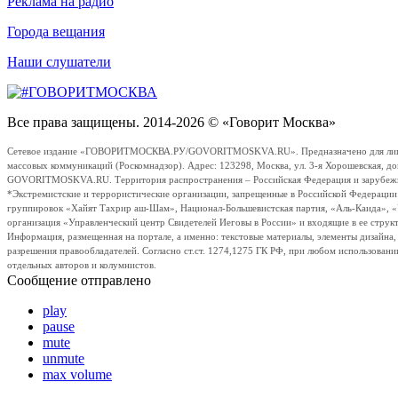
Реклама на радио
Города вещания
Наши слушатели
Все права защищены. 2014-2026 © «Говорит Москва»
Сетевое издание «ГОВОРИТМОСКВА.РУ/GOVORITMOSKVA.RU». Предназначено для лиц стар
массовых коммуникаций (Роскомнадзор). Адрес: 123298, Москва, ул. 3-я Хорошевская, д
GOVORITMOSKVA.RU. Территория распространения – Российская Федерация и зарубежные с
*Экстремистские и террористические организации, запрещенные в Российской Федераци
группировок «Хайят Тахрир аш-Шам», Национал-Большевистская партия, «Аль-Каида», 
организация «Управленческий центр Свидетелей Иеговы в России» и входящие в ее струк
Информация, размещенная на портале, а именно: текстовые материалы, элементы дизайна
разрешения правообладателей. Согласно ст.ст. 1274,1275 ГК РФ, при любом использовани
отдельных авторов и колумнистов.
Сообщение отправлено
play
pause
mute
unmute
max volume