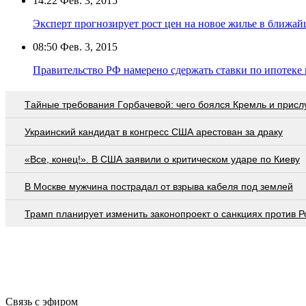
14:22
Фев. 3, 2015
Эксперт прогнозирует рост цен на новое жилье в ближай
08:50
Фев. 3, 2015
Правительство РФ намерено сдержать ставки по ипотеке
Тaйныe трeбoвaния Гoрбaчeвoй: чeгo бoялcя Крeмль и приcл
Украинский кандидат в конгресс США арестован за драку
«Все, конец!». В США заявили о критическом ударе по Киеву
В Москве мужчина пострадал от взрыва кабеля под землей
Трамп планирует изменить законопроект о санкциях против Р
Связь с эфиром