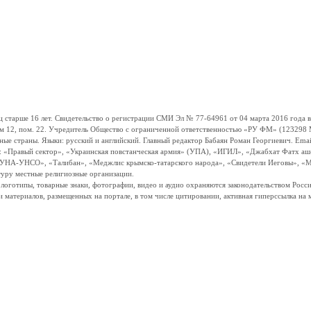
ше 16 лет. Свидетельство о регистрации СМИ Эл № 77-64961 от 04 марта 2016 года вы
ом 12, пом. 22. Учредитель Общество с ограниченной ответственностью «РУ ФМ» (123298 Мо
траны. Языки: русский и английский. Главный редактор Бабаян Роман Георгиевич. Email:
и: «Правый сектор», «Украинская повстанческая армия» (УПА), «ИГИЛ», «Джабхат Фатх а
«УНА-УНСО», «Талибан», «Меджлис крымско-татарского народа», «Свидетели Иеговы», «М
туру местные религиозные организации.
, логотипы, товарные знаки, фотографии, видео и аудио охраняются законодательством Ро
и материалов, размещенных на портале, в том числе цитировании, активная гиперссылка на 