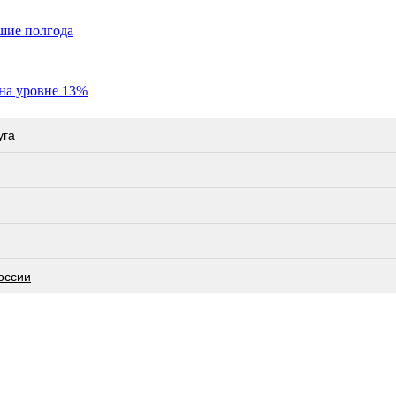
шие полгода
 на уровне 13%
угa
оссии