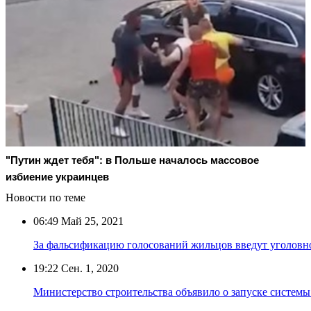
"Путин ждет тебя": в Польше началось массовое
избиение украинцев
Новости по теме
06:49
Май 25, 2021
За фальсификацию голосований жильцов введут уголовн
19:22
Сен. 1, 2020
Министерство строительства объявило о запуске систем