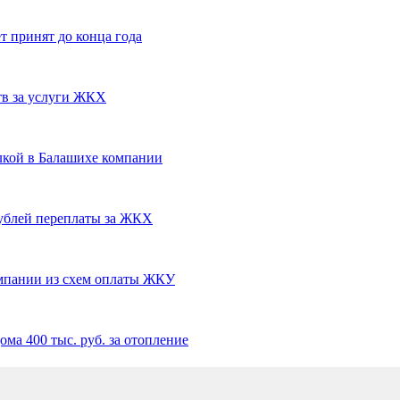
 принят до конца года
тв за услуги ЖКХ
лкой в Балашихе компании
рублей переплаты за ЖКХ
мпании из схем оплаты ЖКУ
а 400 тыс. руб. за отопление