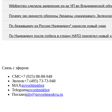
Wildberries cделала заявление из-за ЧП во Владимирской обл
Почему экс-министр обороны Украины «раздражал» Зеленско
По бежавшему из России Надеждину* нанесли новый удар
По Надеждину после побега в страну НАТО прилетел новый у
Связь с эфиром
СМС
+7 (925) 88-88-948
Звонок
+7 (495) 73-73-948
MAX
govoritmskbot
Telegram
govoritmskbot
Письмо
info@govoritmoskva.ru