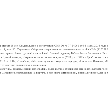
ше 16 лет. Свидетельство о регистрации СМИ Эл № 77-64961 от 04 марта 2016 года вы
ом 12, пом. 22. Учредитель Общество с ограниченной ответственностью «РУ ФМ» (123298 Мо
траны. Языки: русский и английский. Главный редактор Бабаян Роман Георгиевич. Email:
и: «Правый сектор», «Украинская повстанческая армия» (УПА), «ИГИЛ», «Джабхат Фатх а
«УНА-УНСО», «Талибан», «Меджлис крымско-татарского народа», «Свидетели Иеговы», «М
туру местные религиозные организации.
, логотипы, товарные знаки, фотографии, видео и аудио охраняются законодательством Ро
и материалов, размещенных на портале, в том числе цитировании, активная гиперссылка на 