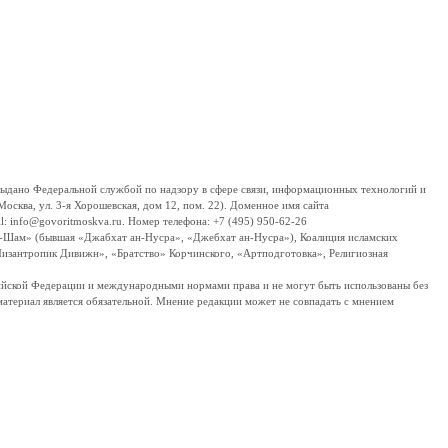
дано Федеральной службой по надзору в сфере связи, информационных технологий и
сква, ул. 3-я Хорошевская, дом 12, пом. 22). Доменное имя сайта
 info@govoritmoskva.ru. Номер телефона: +7 (495) 950-62-26
ш-Шам» (бывшая «Джабхат ан-Нусра», «Джебхат ан-Нусра»), Коалиция исламских
изантропик Дивижн», «Братство» Корчинского, «Артподготовка», Религиозная
ссийской Федерации и международными нормами права и не могут быть использованы без
материал является обязательной. Мнение редакции может не совпадать с мнением