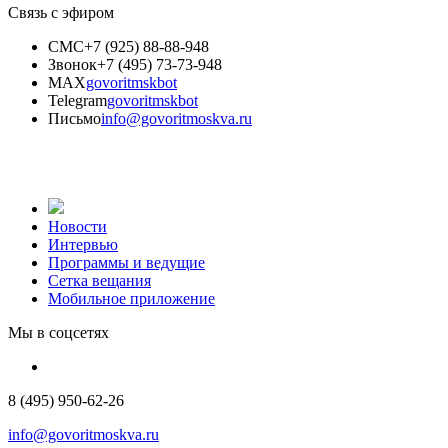
Связь с эфиром
СМС
+7 (925) 88-88-948
Звонок
+7 (495) 73-73-948
MAX
govoritmskbot
Telegram
govoritmskbot
Письмо
info@govoritmoskva.ru
Новости
Интервью
Программы и ведущие
Сетка вещания
Мобильное приложение
Мы в соцсетях
8 (495) 950-62-26
info@govoritmoskva.ru