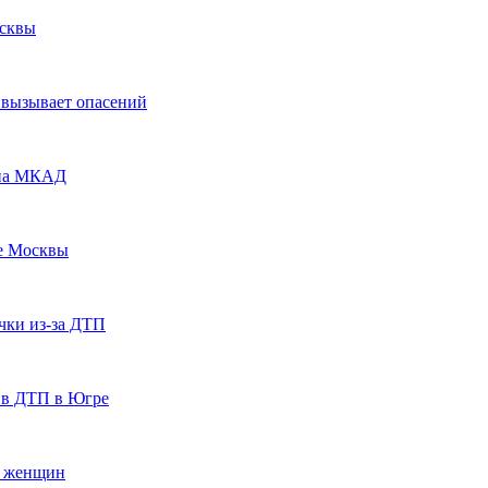
осквы
 вызывает опасений
 на МКАД
ке Москвы
чки из-за ДТП
 в ДТП в Югре
х женщин