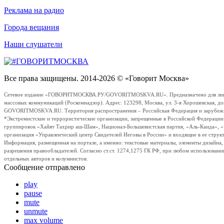
Реклама на радио
Города вещания
Наши слушатели
Все права защищены. 2014-2026 © «Говорит Москва»
Сетевое издание «ГОВОРИТМОСКВА.РУ/GOVORITMOSKVA.RU». Предназначено для лиц стар
массовых коммуникаций (Роскомнадзор). Адрес: 123298, Москва, ул. 3-я Хорошевская, д
GOVORITMOSKVA.RU. Территория распространения – Российская Федерация и зарубежные с
*Экстремистские и террористические организации, запрещенные в Российской Федераци
группировок «Хайят Тахрир аш-Шам», Национал-Большевистская партия, «Аль-Каида», 
организация «Управленческий центр Свидетелей Иеговы в России» и входящие в ее струк
Информация, размещенная на портале, а именно: текстовые материалы, элементы дизайна
разрешения правообладателей. Согласно ст.ст. 1274,1275 ГК РФ, при любом использовани
отдельных авторов и колумнистов.
Сообщение отправлено
play
pause
mute
unmute
max volume