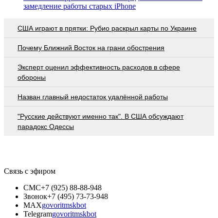
замедление работы старых iPhone
США играют в прятки: Рубио раскрыл карты по Украине
Почему Ближний Восток на грани обострения
Эксперт оценил эффективность расходов в сфере
обороны
Назван главный недостаток удалённой работы
"Русские действуют именно так". В США обсуждают
парадокс Одессы
Связь с эфиром
СМС
+7 (925) 88-88-948
Звонок
+7 (495) 73-73-948
MAX
govoritmskbot
Telegram
govoritmskbot