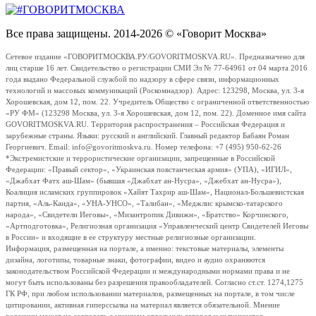
Все права защищены. 2014-2026 © «Говорит Москва»
Сетевое издание «ГОВОРИТМОСКВА.РУ/GOVORITMOSKVA.RU». Предназначено для
лиц старше 16 лет. Свидетельство о регистрации СМИ Эл № 77-64961 от 04 марта 2016
года выдано Федеральной службой по надзору в сфере связи, информационных
технологий и массовых коммуникаций (Роскомнадзор). Адрес: 123298, Москва, ул. 3-я
Хорошевская, дом 12, пом. 22. Учредитель Общество с ограниченной ответственностью
«РУ ФМ» (123298 Москва, ул. 3-я Хорошевская, дом 12, пом. 22). Доменное имя сайта
GOVORITMOSKVA.RU. Территория распространения – Российская Федерация и
зарубежные страны. Языки: русский и английский. Главный редактор Бабаян Роман
Георгиевич. Email: info@govoritmoskva.ru. Номер телефона: +7 (495) 950-62-26
*Экстремистские и террористические организации, запрещенные в Российской
Федерации: «Правый сектор», «Украинская повстанческая армия» (УПА), «ИГИЛ»,
«Джабхат Фатх аш-Шам» (бывшая «Джабхат ан-Нусра», «Джебхат ан-Нусра»),
Коалиция исламских группировок «Хайят Тахрир аш-Шам», Национал-Большевистская
партия, «Аль-Каида», «УНА-УНСО», «Талибан», «Меджлис крымско-татарского
народа», «Свидетели Иеговы», «Мизантропик Дивижн», «Братство» Корчинского,
«Артподготовка», Религиозная организация «Управленческий центр Свидетелей Иеговы
в России» и входящие в ее структуру местные религиозные организации.
Информация, размещенная на портале, а именно: текстовые материалы, элементы
дизайна, логотипы, товарные знаки, фотографии, видео и аудио охраняются
законодательством Российской Федерации и международными нормами права и не
могут быть использованы без разрешения правообладателей. Согласно ст.ст. 1274,1275
ГК РФ, при любом использовании материалов, размещенных на портале, в том числе
цитировании, активная гиперссылка на материал является обязательной. Мнение