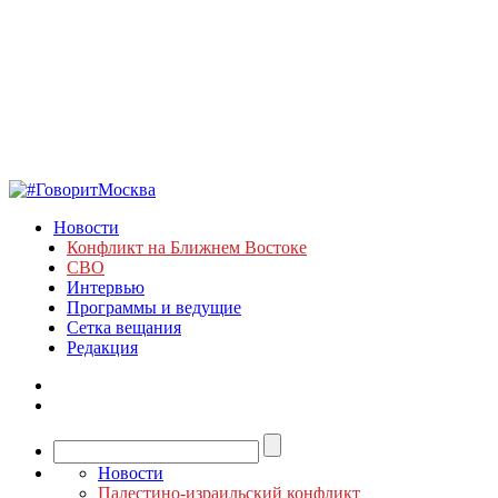
Новости
Конфликт на Ближнем Востоке
СВО
Интервью
Программы и ведущие
Сетка вещания
Редакция
Новости
Палестино-израильский конфликт